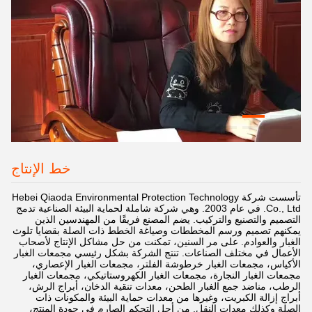
خط الإنتاج
تأسست شركة Hebei Qiaoda Environmental Protection Technology
Co., Ltd. في عام 2003. وهي شركة شاملة لحماية البيئة الصناعية تدمج
التصميم والتصنيع والتركيب. يضم المصنع فريقًا من المهندسين الذين
يمكنهم تصميم ورسم المخططات وصياغة الخطط ذات الصلة بقضايا تلوث
الغبار والعوادم. على مر السنين، تمكنت من حل مشاكل الإنتاج لأصحاب
الأعمال في مختلف الصناعات. تنتج الشركة بشكل رئيسي مجمعات الغبار
الأكياس، مجمعات الغبار خرطوشة الفلتر، مجمعات الغبار الإعصاري،
مجمعات الغبار النجارة، مجمعات الغبار الكهروستاتيكي، مجمعات الغبار
الرطب، مناضد جمع الغبار الطحن، معدات تنقية الدخان، أبراج الرش،
أبراج إزالة الكبريت، وغيرها من معدات حماية البيئة والمكونات ذات
الصلة وكذلك معدات النقل. من أجل التحكم الصارم في جودة المنتج،