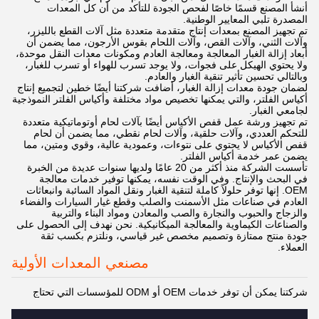
أنشأ المصنع قسمًا خاصًا لفحص الجودة للتأكد من أن كل المعدات
المصدرة تلبي المعايير الوطنية.
تم تجهيز المصنع بمعدات إنتاج متقدمة متعددة مثل آلات القطع بالليزر،
وآلات الثني، وآلات القص، وآلات اللحام بقوس الأرجون، مما يضمن أن
أبعاد إزالة الغبار المعالجة ومعالجة العادم ومكونات معدات النقل موحدة،
ولا يحتوي الهيكل على فجوات، ولا يوجد تسرب للهواء أو تسرب للغبار،
وبالتالي تحسين تأثير تنقية الغبار والعادم.
لضمان جودة معدات إزالة الغبار، أضافت شركتنا أيضًا خطين لتجميع إنتاج
أكياس الفلتر، والتي يمكنها تخصيص مواد مختلفة وأكياس الفلتر النموذجية
لجامعي الغبار.
تم تجهيز ورشة عمل قفص الأكياس أيضًا بآلات لحام أوتوماتيكية متعددة
للتحكم العددي، وآلات حلقية، وآلات لحام نقطي، مما يضمن أن لحام
قفص الأكياس لا يحتوي على نتوءات، وعمودية عالية، وقوي ومتين، مما
يضمن عمر خدمة أكياس الفلتر.
تأسست الشركة منذ أكثر من 20 عامًا ولديها سنوات عديدة من الخبرة
في البحث والإنتاج. وفي الوقت نفسه، يمكنها توفير خدمات معالجة
OEM. إنها توفر حلولاً كاملة لتنقية الغبار ونقل المواد السائبة وانبعاثات
العادم في صناعات مثل الأسمنت والصلب وقطع غيار السيارات والفضاء
والزجاج والحبوب والنجارة والصب والمعادن ومواد البناء والتربية
والصناعات الكيماوية والمعالجة الميكانيكية. نحن نهدف إلى الحصول على
جودة منتج ممتازة وتصميم مخصص غير قياسي، ونلتزم بكسب ثقة
العملاء.
مصنعي المعدات الأولية
شركتنا يمكن أن توفر خدمات OEM أو ODM للمؤسسات التي تحتاج