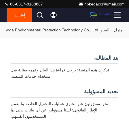
86-0317-8188867
hbkedacc@gmail.com
إقتباس
منزل
الصين Hebei Qiaoda Environmental Protection Technology Co., Ltd. سياسة الخصوصية
بند المطالبة
تذكرك هذه المنصة: يرجى قراءة هذا البيان وفهمه بعناية قبل
استخدام خدمات المنصة.
تحديد المسؤولية
نحن مسؤولون عن محتوى عمليات التحميل الخاصة بنا ضمن
الإطار القانوني؛ لسنا مسؤولين عن أي بيانات يدلي بها
المستخدمون أنفسهم.