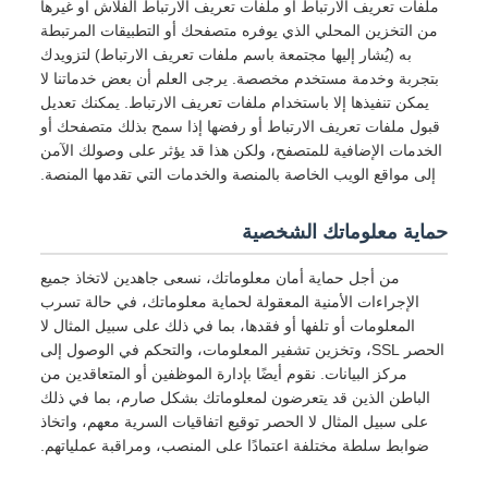
ملفات تعريف الارتباط أو ملفات تعريف الارتباط الفلاش أو غيرها
من التخزين المحلي الذي يوفره متصفحك أو التطبيقات المرتبطة
به (يُشار إليها مجتمعة باسم ملفات تعريف الارتباط) لتزويدك
بتجربة وخدمة مستخدم مخصصة. يرجى العلم أن بعض خدماتنا لا
يمكن تنفيذها إلا باستخدام ملفات تعريف الارتباط. يمكنك تعديل
قبول ملفات تعريف الارتباط أو رفضها إذا سمح بذلك متصفحك أو
الخدمات الإضافية للمتصفح، ولكن هذا قد يؤثر على وصولك الآمن
إلى مواقع الويب الخاصة بالمنصة والخدمات التي تقدمها المنصة.
حماية معلوماتك الشخصية
من أجل حماية أمان معلوماتك، نسعى جاهدين لاتخاذ جميع
الإجراءات الأمنية المعقولة لحماية معلوماتك، في حالة تسرب
المعلومات أو تلفها أو فقدها، بما في ذلك على سبيل المثال لا
الحصر SSL، وتخزين تشفير المعلومات، والتحكم في الوصول إلى
مركز البيانات. نقوم أيضًا بإدارة الموظفين أو المتعاقدين من
الباطن الذين قد يتعرضون لمعلوماتك بشكل صارم، بما في ذلك
على سبيل المثال لا الحصر توقيع اتفاقيات السرية معهم، واتخاذ
ضوابط سلطة مختلفة اعتمادًا على المنصب، ومراقبة عملياتهم.