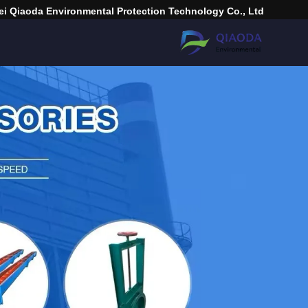
i Qiaoda Environmental Protection Technology Co., Ltd.