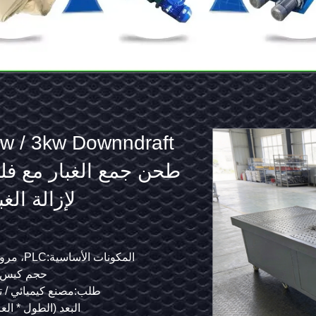
2.2kw
مستخرج غبار الطحن عال
/
3kw محطة عمل رمادية
3kw
جمع الدخان لسلامة و
Downndraft
طاولة
المكونات الأساسية:PLC، مروحة، خرطوشة الفلتر
المكونات الأساسية:PLC، مروحة، خرطوشة الفلتر
حجم كيس الفلتر:325*550mm
حجم كيس الفلتر:
طحن
طلب:مصنع كيميائي / تعدين / محطة كهرباء
طلب:مصنع كيميائي / ت
جمع
البعد (الطول * العرض * الارتفاع):تعتمد
البعد (الطول * الع