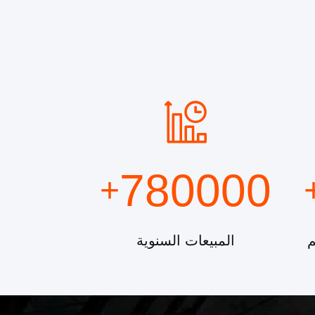
780000
+
م
المبيعات السنوية