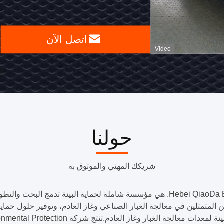
الغبار
اتصل
مع
اتصل الآن
الآن
Video
فلتر
الكارتريز
لإزالة
الغبار
حولنا
الصناعي
شريكك المهني والموثوق به
Hebei QiaoDa Environmental Protection Technology Co., Ltd. هي مؤسسة شاملة لحما
ن المتمثلين في معالجة الغبار الصناعي وغاز العادم، وتوفير حلول حماي