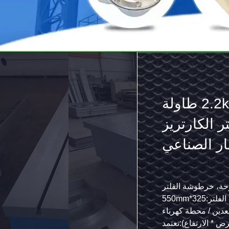
ي الكفاءة
 لحام ومزق
رشة العمل
325*550mm
عدين / محطة كهرباء
رض * الارتفاع):تعتمد