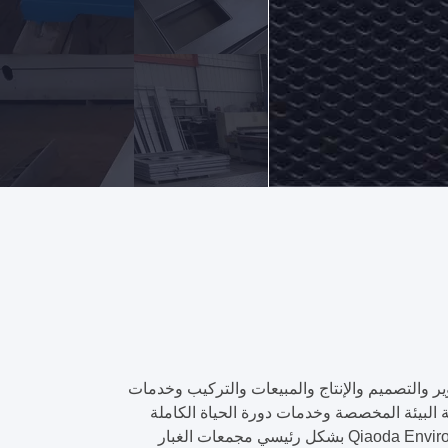
ية البيئة تدمج البحث والتطوير والتصميم والإنتاج والمبيعات والتركيب وخدمات
ة البيئة المخصصة وخدمات دورة الحياة الكاملة
للعملاء العالميين. إنها شركة موثوقة لحماية البيئة لمعدات معالجة الغبار وغاز العادم.تنتج شركة Qiaoda Environmental Protection بشكل رئيسي مجمعات الغبار