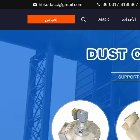
hbkedacc@gmail.com
86-0317-8188867
الأحداث
إقتباس
Arabic