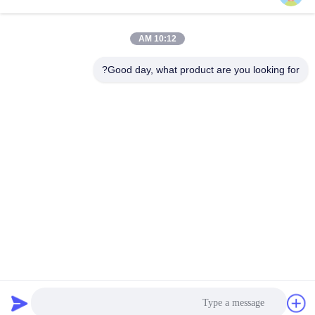
نظام جمع الغبار في
ملف الشركة
تصنيع الخشب
10:12 AM
جولة في المصنع
hbkedacc@gmail.com
جدول الهبوط
Good day, what product are you looking for?
الصناعي
مراقبة الجودة
86-0317-
8188867
مخرج دخان الحامية
أخبار
رقم 89 الجنوبي،
أجزاء جامع الغبار
خريطة الموقع
قرية هوانغغوانتون،
الصناعي
مدينة سيينغ، مدينة
سياسة الخصوصية
بوتو، مقاطعة هيبي
مدفع التحكم في
الغبار
آلة التفجير بالرصاص
طاولة لحام وحدات
الصين جودة جيدة نظام جمع الغبار في تصنيع الخشب المورد. حقوق الطبع
والنشر © 2024-2026 Hebei Qiaoda Environmental Protection
Technology Co., Ltd. جميع الحقوق محفوظة