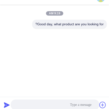
نظام جمع الغبار في
ملف الشركة
تصنيع الخشب
9:19 AM
جولة في المصنع
hbkedacc@gmail.com
جدول الهبوط
Good day, what product are you looking for?
الصناعي
مراقبة الجودة
86-0317-
8188867
مخرج دخان الحامية
أخبار
رقم 89 الجنوبي،
أجزاء جامع الغبار
خريطة الموقع
قرية هوانغغوانتون،
الصناعي
مدينة سيينغ، مدينة
سياسة الخصوصية
بوتو، مقاطعة هيبي
مدفع التحكم في
الغبار
آلة التفجير بالرصاص
طاولة لحام وحدات
الصين جودة جيدة نظام جمع الغبار في تصنيع الخشب المورد. حقوق الطبع
والنشر © 2024-2026 Hebei Qiaoda Environmental Protection
Technology Co., Ltd. جميع الحقوق محفوظة