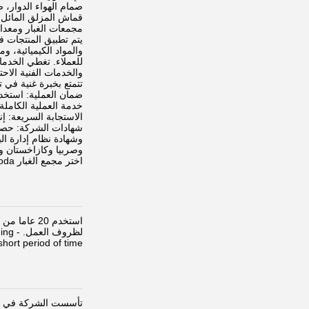
صمام الهواء الدوار،
قماش المزلق المائل، 
مجمعات الغبار ومعدات
يتم تطبيق المنتجات 
والمواد الكيميائية، 
والخدمات الفنية الاحت
تتمتع بخبرة غنية في
ضمان العملية: استخدام معدات الإن
خدمة العملية الكاملة
الاستجابة السريعة: إن
وصربيا وكازاخستان وفي
اختر مجمع الغبار Qiaoda، مما يجعل الهواء أكثر نظافة وبيئة العمل أكثر أمانًا والمستقبل أكثر خضرة.
استخدم 20 
لظروف 
ort period of time.
تأسست الشركة في عام 2003 وتشارك في البحث والتطوير وإنتاج معدات التصفية لمكافح