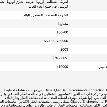
امريكا الشمالية , أوروبا الغربية , شرق أوروبا , 
انوسيا , في جميع أنحاء العالم
الشركة المصنعة , المصدر , البائع
تشياودا
80~100
550000-780000
2003
80% - 90%
دمتهم:
10000+
QiaoDa Environmental Protection Technology Co., Ltd
 وهي تركز على القطاعين الأساسيين المتمثلين في معالجة الغبار الصناعي وغاز
 العالميين. إنها شركة موثوقة لحماية البيئة لمعدات معالجة الغبار وغاز العادم.
تنتج شركة Qiaoda Environmental Protection بشكل رئيسي مجمعات الغبار
غبار الكهروستاتيكية، مجمعات الغبار الرطب، طاولات الطحن، مستخلصات دخان