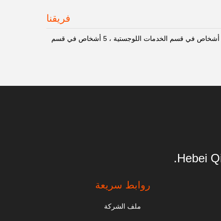
فريقنا
الشركة لديها ما مجموعه 169 موظفًا ، من بينهم 5 مهندسين كبار ، 3 مفتشين جودة ، 2 مصممين ، 3 أشخاص في قسم الخدمات اللوجستية ، 5 أشخاص في قسم
Hebei Qi
روابط سريعة
ملف الشركة