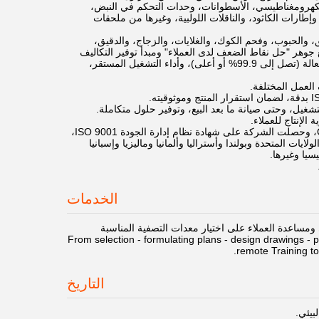
الكهرومغناطيسي، الأسطوانات، وحدات التحكم في النبض،
إطارات الكاثود، والناقلات اللولبية، وغيرها من ملحقات
والحبوب، وفحم الكوك، والغلايات، والزجاج، والدقيق،
 جوهر "حل نقاط الضعف لدى العملاء" ومبدأ توفير التكاليف
للعملاء. تغطي الخدمات العالم بأسره، وقد حازت على اعتراف السوق من خلال كفاءة إزالة الغبار الفعالة (تصل إلى 99.9% أو أعلى)، وأداء التشغيل المستقر،
العمل المختلفة.
غيل، وحتى صيانة ما بعد البيع، وتوفير حلول متكاملة.
الإنتاج للعملاء.
شهادات الشركة: حصلت على لقب مؤسسة التكنولوجيا الفائقة، وقد حصل المنتج على شهادة CE EU، وحصلت الشركة على شهادة نظام إدارة الجودة ISO 9001،
، بما في ذلك الولايات المتحدة وبولندا وأستراليا وألمانيا وماليزيا وإسبانيا
يسيا وغيرها.
الخدمات
ي ومساعدة العملاء على اختيار معدات التصفية المناسبة
From selection - formulating plans - design drawings - placi -
remote Training to
التاريخ