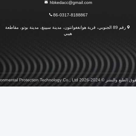
hbkedacc@gmail.com
86-0317-8188867
رقم 89 الجنوبي، قرية هوانغغوانتون، مدينة سيينغ، مدينة بوتو، مقاطعة
هيبي
Hebei Qiaoda Environmental. جميع الحقوق محفوظة