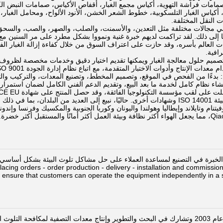
 صمامات فراشة التهوية، أكياس مجمع الغبار، أقفاص الأكياس، صمامات النبض 
أكياس الغبار التلسكوبية، خطوط الشعر الخشن، الأنود الألواح، ومحامل الغبار، و
 النقل المختلفة.
في مجالات مختلفة مثل التعدين، والأسمنت، والصلب، والصهر، والصب، والسحق، 
وما إلى ذلك. لقد تراكمت لديهم خبرة غنية ونمووا بشكل مطرد على مر السنين مع
رافية.
 تصميم حلول معالجة الغبار ويمكنها تقديم اختيار دقيق وخدمات مخصصة لظروف 
تاج وأدوات الاختبار المتقدمة، مع اتباع نظام إدارة الجودة ISO 9001 بدقة، لضمان استقرار المنتج وموثوقيته.
: بدءًا من الفحص في الموقع، وتصميم المخطط، وتصنيع المعدات، والتركيب والتش
شاء نظام كامل لخدمة ما بعد البيع، وتقديم الدعم الفني الكامل لضمان استمرارية 
وشهادة نظام إدارة البيئة ISO 14001 وشهادات أخرى. حاليًا، نبيع إلى العديد من البلدان
تنام وتايلاند وإيطاليا وهولندا واليونان وكوريا الجنوبية والمكسيك وفرنسا وإندون
عاما من الخبرة في التصنيع لمساعدة العملاء على حل مشاكل تلوث البيئة بشكل أساس
العمل. ng orders - order production - delivery - installation and commissioning
 ensure that customers can operate the equipment independently in a sh
ة التلوث البيئي.