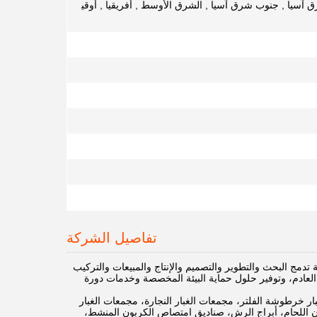
شرق آسيا , جنوب شرق آسيا , الشرق الأوسط , أفريقيا , أوقي
تفاصيل الشركة
Hebei . هي مؤسسة شاملة لحماية البيئة تدمج البحث والتطوير والتصميم والإنتاج والمبيعات والتركيب
 العادم، وتوفير حلول حماية البيئة المخصصة وخدمات دورة
 الأكياس، مجمعات الغبار خرطوشة الفلتر، مجمعات الغبار النجارة، مجمعات الغبار
 اللحام، أبراج الرش، صناديق امتصاص الكربون المنشط،