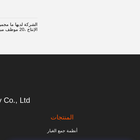
الإنتاج ،20 موظف مبيعات التجارة الداخلية والخارجيةوالباقي من عمال الورشة
Co., Ltd.
المنتجات
أنظمة جمع الغبار