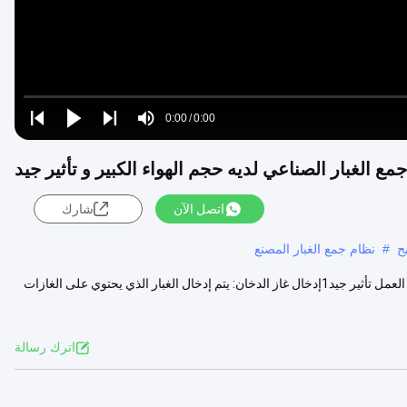
Loaded
:
0%
0:00
/
0:00
Play
Play
Play
Mute
Current
Duration
next
next
Time
اتصل الآن
شارك
ح
#
نظام جمع الغبار المصنع
مصنع خلط الأسفلت NOMEX كيس جمع الغبار لديه حجم الهواء الكبير وتدفق العمل تأثير جيد1إدخال غاز الدخان: يتم إدخال الغبار الذي يحتوي على الغازات
اترك رسالة