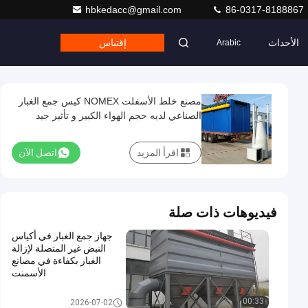
hbkedacc@gmail.com
86-0317-8188867
الأحداث
إقتباس
Arabic
مصنع خلط الأسفلت NOMEX كيس جمع الغبار
الصناعي لديه حجم الهواء الكبير و تأثير جيد
اقرأ المزيد
اتصل الآن
فيديوهات ذات صلة
جهاز جمع الغبار في أكياس
النبض غير المتصلة لإزالة
الغبار بكفاءة في مصانع
الأسمنت
جمع الغبار
00:33
2026-07-02