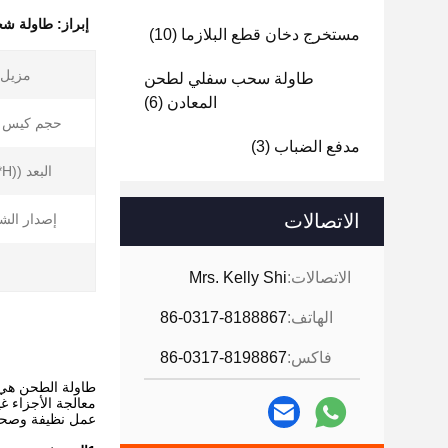
إبراز:
طاولة شحن
مستخرج دخان قطع البلازما
(10)
مزيل ا
طاولة سحب سفلي لطحن
المعادن
(6)
حجم كيس ال
مدفع الضباب
(3)
البعد ((L*W*H):
الاتصالات
إصدار الش
الاتصالات:
Mrs. Kelly Shi
الهاتف:
86-0317-8188867
فاكس:
86-0317-8198867
طاولة الطحن هي 
معالجة الأجزاء غ
عمل نظيفة وصحي