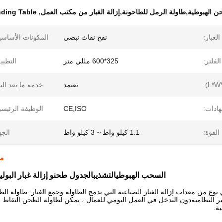
 الهبوطية,طاولة الرمل للطاحونة,إزالة الغبار من مكتب العمل
,
ding Table
لغبار:
نفخ نفاث نبضي
المكونات الأساسي
فلتر:
325*600 مللي متر
التطبي
تعتمد
خدمة ما بعد البي
هادات:
CE,ISO
الوظيفة الرئيسي
القوة:
1.1 كيلو واط ~ 3 كيلو واط
الجه
ما
السحب الهبوطي
التشذيب
الجدول
طحن
و إزالة غبار الب
نوع من معدات إزالة الغبار الصناعية التي تدمج الطاولة وجمع الغبار. طاول
ير النظاميةدون التدخل في العمل اليومي للعمال ، يمكن لطاولة الطحن التقاط ال
ة.