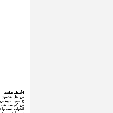
4أسئلة شائعة
س: هل تقدمون خدم
ج: نعم، المهندس 
س: كم مدة ضمان
الجواب: سنة واحد
س: ما هي طرق الد