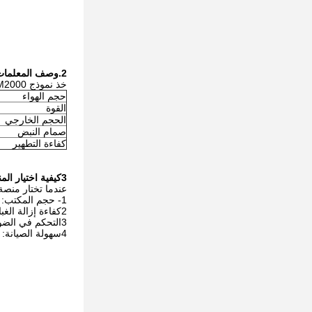
2.
وصف المعلمات
خذ نموذج QD-DM2000 على سبيل المثال:
حجم الهواء
القوة
الحجم الخارجي
صمام النبض
كفاءة التطهير
3كيفية اختيار المنضدة المناسبة لإزالة غبار الشحن؟
عندما تختار منصة 
1- حجم المكتب: اختيار حجم المكتب المناسب وفقا للاحتياجات الفعلية لضمان أنه يمكن أن يستوعب أدوات المصفاة والمواد المطلوبة.
2كفاءة إزالة الغبار: اختيار المنتجات ذات كفاءة عالية في إزالة الغبار لضمان نظافة بيئة العمل.
3التحكم في الضوضاء: اختر منتجات منخفضة الضوضاء لتقليل التأثير على سمع العمال.
4سهولة الصيانة: اختر منتجات سهلة الصيانة والتنظيف لتقليل تكلفة الاستخدام.