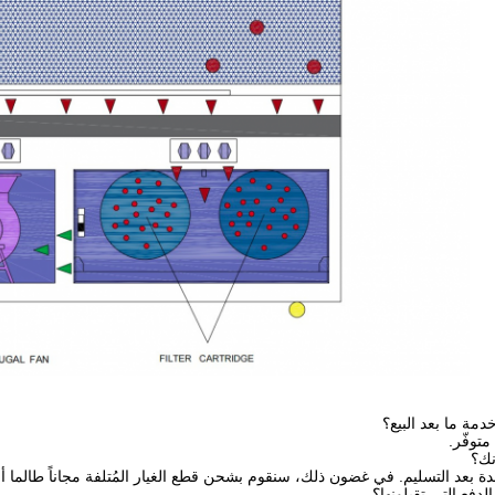
ة ما بعد البيع؟
متوفّر.
ك؟
ة بعد التسليم. في غضون ذلك، سنقوم بشحن قطع الغيار المُتلفة مجاناً طالما 
فع التي تقبلونها؟