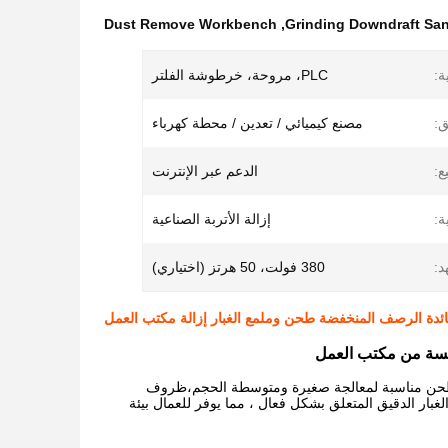
Dust Remove Workbench
,
Grinding Downdraft San
ة:
PLC، مروحة، خرطوشة الفلتر
ق:
مصنع كيميائي / تعدين / محطة كهرباء
ع:
الدعم عبر الإنترنت
ة:
إزالة الأتربة الصناعية
د:
380 فولت، 50 هرتز (اختياري)
ئدة الرصف المنخفضة طحن وملمع الغبار إزالة مكتب العمل
وليسة من مكتب العمل
ة الطحن مناسبة لمعالجة صغيرة ومتوسطة الحجم،ظروف
غبار الدقيق المتعلق بشكل فعال ، مما يوفر للعمال بيئة