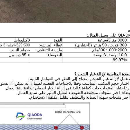
3000 متر3/ساعة
القوة
3كيلوواط
380 فولت، 50 هرتز ((اختياري)
غطاء المرشح
Φ325*500ملم، 3 قطع
2000*1000*800ملم
طريقة التنظيف
صمام النبض
10.0 بوصة، 3 بوصة
الضوضاء
< 85 ديسيبل
99.97%
عمل لإزالة غبار الشحن، تحتاج إلى النظر في العوامل التالية: