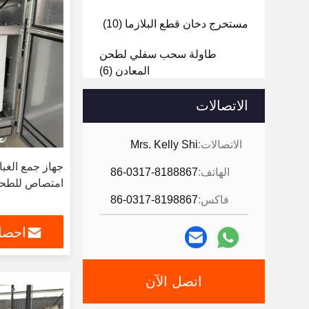
مستخرج دخان قطع البلازما
(10)
طاولة سحب سفلي لطحن
المعادن
(6)
مدفع الضباب
(3)
الاتصالات
الاتصالات:
Mrs. Kelly Shi
جهاز جمع الغبا
الهاتف:
86-0317-8188867
امتصاص للطحن
فاكس:
86-0317-8198867
احصل
اتصل الآن