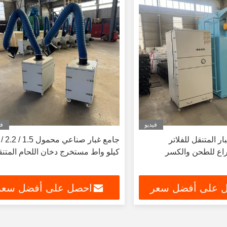
فيديو
في
ار المتنقل للفلاتر
راع للطحن والكسر
كيلو واط مستخرج دخان اللحام المتن
 على أفضل سعر
احصل على أفضل سعر