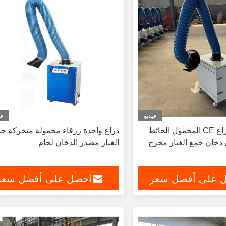
فيديو
في
220 فولت الذراع CE المحمول الحائط
ذراع واحدة زرقاء محمولة متحركة ج
دخان جمع الغبار مخرج
الغبار مصدر الدخان لحام
 على أفضل سعر
احصل على أفضل سعر