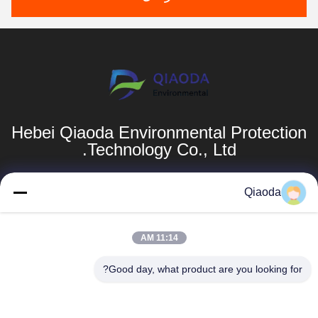
Hebei Qiaoda Environmental Protection
Technology Co., Ltd.
المنتجات
روابط سريعة
Qiaoda
أنظمة جمع الغبار
ملف الشركة
11:14 AM
أنظمة جمع الغبار
جولة في المصنع
hbkedacc@gmail.com
في مجال تصنيع
Good day, what product are you looking for?
الخشب
مراقبة الجودة
86-0317-
8188867
جدول الهبوط
أخبار