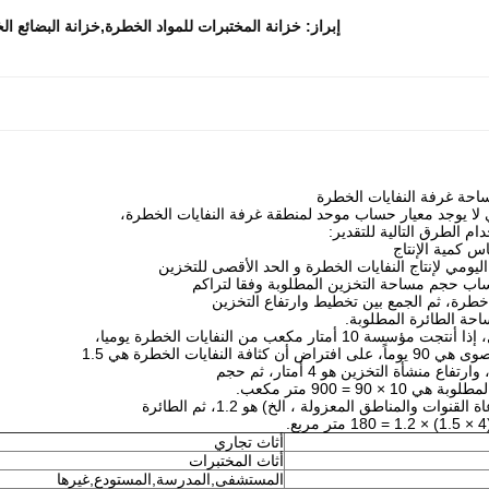
إبراز:
خزانة المختبرات للمواد الخطرة,خزانة البضائع ال
حة غرفة النفايات الخطرة
لا يوجد معيار حساب موحد لمنطقة غرفة النفايات الخطرة،
م الطرق التالية للتقدير:
 كمية الإنتاج
 اليومي لإنتاج النفايات الخطرة و الحد الأقصى للتخزين
اب حجم مساحة التخزين المطلوبة وفقا لتراكم
خطرة، ثم الجمع بين تخطيط وارتفاع التخزين
حة الطائرة المطلوبة.
10 أمتار مكعب من النفايات الخطرة يوميا،
ثافة النفايات الخطرة هي 1.5
ع منشأة التخزين هو 4 أمتار، ثم حجم
 × 90 = 900 متر مكعب.
نوات والمناطق المعزولة ، الخ) هو 1.2، ثم الطائرة
أثاث تجاري
أثاث المختبرات
المستشفى,المدرسة,المستودع,غيرها