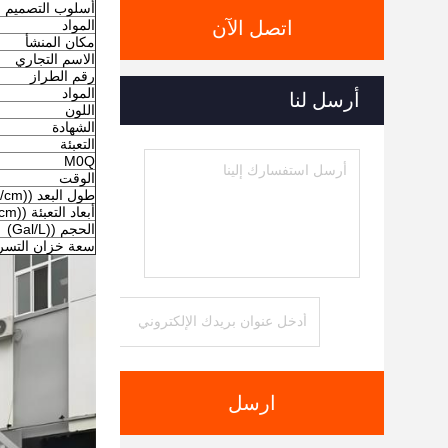
أسلوب التصميم
اتصل الآن
المواد
مكان المنشأ
الاسم التجاري
رقم الطراز
المواد
أرسل لنا
اللون
الشهادة
التعبئة
M0Q
الوقت
طول البعد ((H*W*D/cm)
أبعاد التعبئة ((H*W*D/cm)
الحجم ((Gal/L)
سعة خزان التسرب
ارسل