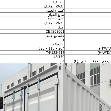
الصناعية
الفولاذ المغلف
(هيبي) الصين
صانع الجهاز
SE890450
الفولاذ المغلف
أصفر
CE,IS09001
علبة مع علبة
1
90دقيقة
204 × 116 × 625
218*123*74
45/170
 في الجزء السفلي ((L)
37