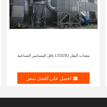
معدات النقل LS315U ناقل المسامير الصناعية
احصل على أفضل سعر