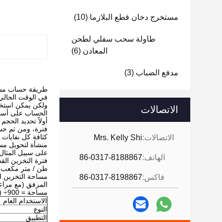
مستخرج دخان قطع البلازما
(10)
طاولة سحب سفلي لطحن
المعادن
(6)
مدفع الضباب
(3)
طريقة حساب مسا
في الوقت الحالي 
ولكن يمكن استخدا
الاتصالات
الحساب على أساس
أولاً تحديد الحجم
فترة، ومن ثم حس
كثافة كل نفايات 
الاتصالات:
Mrs. Kelly Shi
منشأة لتحويل مسا
على سبيل المثال، إذا أنتجت مؤسسة 
الهاتف:
86-0317-8188867
فترة التخزين القصوى هي 90 يوماً، على افتراض أن ك
طن / متر مكعب، وارتفا
مساحة التخزين المطلوبة هي 10
فاكس:
86-0317-8198867
المرفق (مع مراعاة الق
مساحة = 900÷ (4 × 1.5) × 1.2 = 180 متر مربع.
الاستخدام العام
النوع
التطبيق