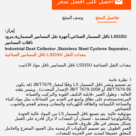
احصل على أفضل سعر
تفاصيل المنتج
وصف المنتج
إبراز:
LS315U ناقل المسمار الصناعي,أجهزة نقل المسامير المسمارية,مزود
ناقلات المسامير
Industrial Dust Collector
,
Stainless Steel Cyclone Separator
,
معدات النقل LS315U ناقل المسامير الصناعية
معدات النقل الصناعية LS315U ناقل المسامير ناقل مواد الأنابيب
I. نظرة عامة
تم تصميم ونشر ناقل المسمار LS وفقًا لمعيار JB/T7679 (قد يكون
JB/T7679-95 أو JB/T 7679-2008 الإصدار المحدث) ، ويتميز بثقته
العالية ، وطول العمر ،قابلية التكيف القوية والتركيب والصيانة
المريحةيستخدم على نطاق واسع في العديد من الصناعات مثل مواد البناء
والصناعة الكيميائية والطاقة الكهربائية والمعادن ومنجم الفحم والحبوب.
الخصائص
موثوقية عالية: يتم تصنيع ناقل المسمار LS من المواد عالية الجودة
والتكنولوجيا المتقدمة ، لضمان أن المعدات لا تزال قادرة على العمل
بشكل مستقر في ظل ظروف قاسية.
العمر الطويل: يتم تصميم المكونات الرئيسية مثل العمود المتعرج والحامل
المعلق خصيصًا لتمديد عمر الخدمة للمعدات.