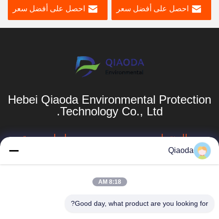
احصل على أفضل سعر
احصل على أفضل سعر
قصيرة
Hebei Qiaoda Environmental Protection
Technology Co., Ltd.
المنتجات
روابط سريعة
Qiaoda
نظام جمع الغبار
ملف الشركة
الصناعي
جولة في المصنع
8:18 AM
جهاز جمع الغبار في
hbkedacc@gmail.com
الأعاصير الصناعية
مراقبة الجودة
Good day, what product are you looking for?
86-0317-
برج الرشاش
أخبار