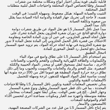
قابلية تكييف قوية:يمكن اختيار أنواع وشكلات مختلفة من شفرات
المسمار وفقًا لخصائص المواد المختلفة واحتياجات النقل لتلبية متطلبات
النقل المختلفة.
التثبيت والصيانة السهلة: هيكل مضغوط، وسهولة التثبيت؛ في الوقت
نفسه، لا حاجة إلى تحريك جهاز القيادة والدوامة أثناء الصيانة،مما يقلل
من صعوبة وتكلفة الصيانة.
ثالثاً، مبدأ العمل
مبدأ عمل ناقل المسمار LS هو نقل المواد عن طريق شفرات دوامة
دوارة.الدفع الناتج عن دوران شفرة الحلزون يجعل المادة تتحرك على
طول اتجاه المحور الحلزوني، في حين أن وزن المادة الخاصة ومقاومة
الاحتكاك من قشرة ناقل الحمل الحلزوني إلى المادة تجعل المادة لا تدور
مع شفرة الحلزونية.في نهاية اتجاه حركة المواد، يتم تزويد عمود المسمار
بمحامل دفع لتحمل رد الفعل المحوري للمادة.
4مجال التطبيق
يتم استخدام ناقل المسمار LS على نطاق واسع في مواد البناء
والكيماويات والطاقة الكهربائية والمعادن والفحم والحبوب والصناعات
الأخرى ، مناسبة لنقل مسحوق أفقي أو منحدر ،المواد الحبيبية والكتلة
الصغيرة، مثل الفحم والرماد والخامات والاسمنت والحبوب وما إلى ذلك.
نطاق درجة حرارة المواد المطبقة هو عموما أقل من 200 درجة مئوية.أنها
ليست مناسبة لنقل المواد السهلة للتدهور، لزجة وسهلة للتجميل.
5المعلمات التقنية والتكوين
يمكن تخصيص المعلمات التقنية وتكوين ناقل المسمار LS وفقًا للاحتياجات
المحددة ، بما في ذلك قطر عمود المسمار وطول ونوع شفرة المسمار
وجهاز النقل ، إلخ.في نفس الوقت، يمكن أيضًا تجهيز المعدات بمحامل
معلقة متوسطة وأجهزة سد الغبار ومكونات مساعدة أخرى لتحسين الأداء
العام والموثوقية للمعدات.
6المصنعون والأسعار
يتم إنتاج ناقل المسمار LS من قبل عدد من الشركات المصنعة المهنية،