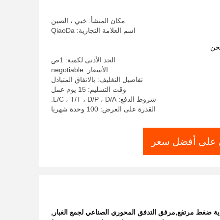
مكان المنشأ: خبي ، الصين
اسم العلامة التجارية: QiaoDa
حن
الحد الأدنى لكمية: 1ص
الأسعار: negotiable
تفاصيل التغليف: بالاتفاق المتبادل
وقت التسليم: 15 يوم عمل
شروط الدفع: L/C ، T/T ، D/P ، D/A.
القدرة على العرض: 100 وحدة شهريا
على أفضل سعر
ية ضغط مرتفع,مرفق التدفق المحوري الصناعي لجمع الغبار
,