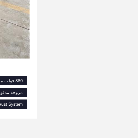
380 فولت مستخرج أبخرة اللحام المحمول,هيبا مستخرج أبخرة اللحام,نظام عادم أبخرة اللحام هيبا
مروحة مدفوعة
aust System