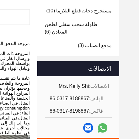
مستخرج دخان قطع البلازما
(10)
طاولة سحب سفلي لطحن
المعادن
(6)
مروحة التدفق المركزية المحفزة في المرجل 3
مدفع الضباب
(3)
المروحة ذات الم
بواسطة المحرك ل
الاتصالات
وتبادل الهواء وال
عادة ما يتم تقسي
المروحة والغلاف
الاتصالات:
Mrs. Kelly Shi
وحجمها يؤثران ب
المراوح الهوائية
الخفيفة والصناعا
الهاتف:
86-0317-8188867
gy consumption.
فاكس:
86-0317-8198867
البناء: في المبا
المثال،في المبا
وما إلى ذلك إلى ن
مجالات أخرى: يتم
في أنظمة الطاقة 