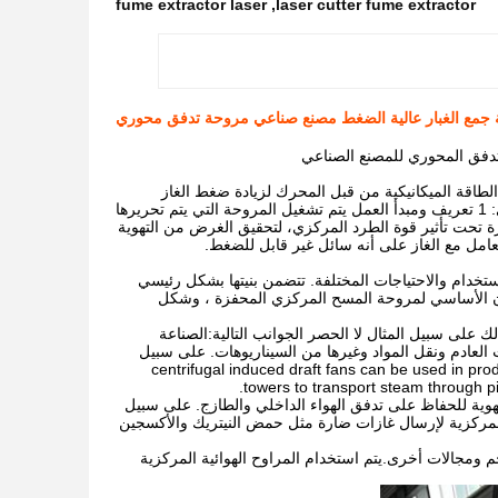
fume extractor laser
,
laser cutter fume extractor
طاقة الميكانيكية من قبل المحرك لزيادة ضغط الغاز
وإرسال الغاز في نفس الوقت.ما يلي هو مقدمة مفصلة لمروحة المسح المحفزة الطرد المركزي: 1 تعريف ومبدأ العمل يتم تشغيل المروحة التي يتم تحريرها
 تحت تأثير قوة الطرد المركزي، لتحقيق الغرض من التهوية
لتعامل مع الغاز على أنه سائل غير قابل للضغط.
تخدام والاحتياجات المختلفة. تتضمن بنيتها بشكل رئيسي
ن الأساسي لمروحة المسح المركزي المحفزة ، وشكل
ك على سبيل المثال لا الحصر الجوانب التالية:الصناعة
 العادم ونقل المواد وغيرها من السيناريوهات. على سبيل
centrifugal induced draft fans can be used in production equipm
towers to transport steam through p
تهوية للحفاظ على تدفق الهواء الداخلي والطازج. على سبيل
لمركزية لإرسال غازات ضارة مثل حمض النيتريك والأكسجين
 ومجالات أخرى.يتم استخدام المراوح الهوائية المركزية