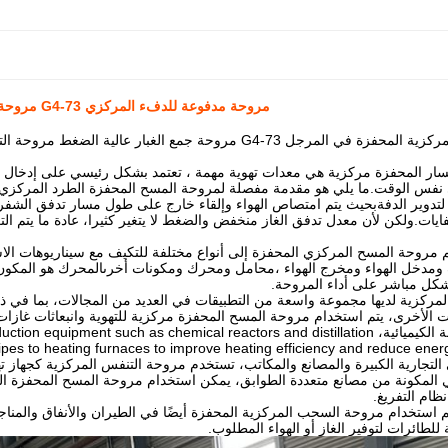
مروحة مدفوعة للدفء المركزي G4-73 مروحة جمع الغبار عالية الضغط مصنع صناعي مروحة تدفق محوري
G4-7 مروحة جمع الغبار عالية الضغط مروحة التدفق المحوري للمصنع الصناعي
سار المحفزة مركزية هي معدات تهوية مهمة ، تعتمد بشكل رئيسي على إدخال ال
تدوير الدفةبحيث يتم امتصاص الهواء وإلقاء خارج على طول مسار تدفق الشفرة
نفايات.ولكن لأن معدل تدفق الغاز منخفض والضغط لا يتغير كثيرا، عادة ما يتم ا
م مروحة المسح المركزي المحفزة إلى أنواع مختلفة للتكيف مع سيناريوهات الاس
 ومدخل الهواء ومخرج الهواء ،محامل ومحرك ومكونات أخرىالمحرك هو المكو
شكل مباشر على أداء المروحة.
 المركزية لديها مجموعة واسعة من التطبيقات في العديد من المجالات، بما في ذل
ت الأخرى، يتم استخدام مروحة المسح المحفزة مركزية للتهوية وانبعاثات غازات
المثال في الصناعة الكيميائية، ent such as chemical reactors and distillation
ipes to heating furnaces to improve heating efficiency and reduce ener
ني التجارية الكبيرة والمصانع والمكاتب، تستخدم مروحة التنفس المركزية كجهاز 
ني المكونة من مصانع متعددة الطوابق، يمكن استخدام مروحة المسح المحفزة ا
ظام التفريغ.
 استخدام مروحة السحب المركزية المحفزة أيضًا في الطيران والأنفاق والمناجم
للطائرات لتوفير الغاز أو الهواء المطلوب.