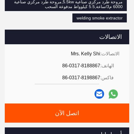
مروحة طرد مركزي صناعية 5.5kw,مروحة طرد مركزي صناعية
6000 م3/ساعة,5.5 كيلوواط مدفوعة السحب
welding smoke extractor
الاتصالات
الاتصالات:
Mrs. Kelly Shi
الهاتف:
86-0317-8188867
فاكس:
86-0317-8198867
اتصل الآن