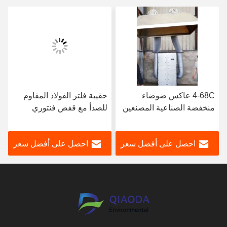
4-68C عاكس ضوضاء
حقيبة فلتر الفولاذ المقاوم
منخفضة الصناعية المصنعين
للصدأ مع قفص فنتوري
المضخة المضخة
لمجمع الغبار في محطة توليد
63000m3/h
الطاقة
احصل على أفضل سعر
احصل على أفضل سعر