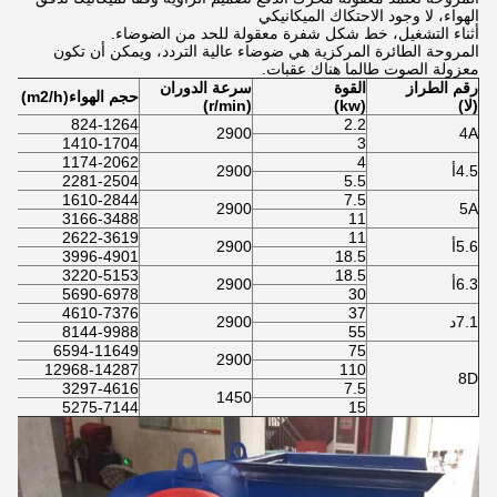
الهواء، لا وجود الاحتكاك الميكانيكي
أثناء التشغيل، خط شكل شفرة معقولة للحد من الضوضاء.
المروحة الطائرة المركزية هي ضوضاء عالية التردد، ويمكن أن تكون
معزولة الصوت طالما هناك عقبات.
رقم الطراز
القوة
سرعة الدوران
حجم الهواء
(m2/h)
(لا)
(kw)
(r/min)
824-1264
2.2
2900
4A
1410-1704
3
1174-2062
4
4.5أ
2900
2281-2504
5.5
1610-2844
7.5
2900
5A
3166-3488
11
2622-3619
11
5.6أ
2900
3996-4901
18.5
3220-5153
18.5
6.3أ
2900
5690-6978
30
4610-7376
37
7.1د
2900
8144-9988
55
6594-11649
75
2900
12968-14287
110
8D
3297-4616
7.5
1450
5275-7144
15