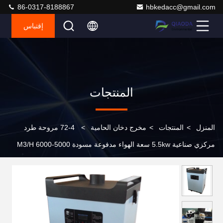
86-0317-8188867
hbkedacc@gmail.com
إقتباس
المنتجات
المنزل
>
المنتجات
>
مخرج دخان الحامية
>
4-72 مروحة طرد
مركزي صناعية 5.5kw سعة الهواء مدفوعة مسودة 5000-6000 M3/H