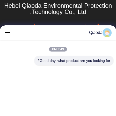
Hebei Qiaoda Environmental Protection
Technology Co., Ltd.
المنتجات
روابط سريعة
Qiaoda
جامع الغبار الصناعي
ملف الشركة
مخرج دخان الحامية
جولة في المصنع
3:49 PM
hbkedacc@gmail.com
جدول الهبوط
مراقبة الجودة
Good day, what product are you looking for?
الصناعي
86-0317-
أخبار
8188867
نظام جمع الغبار في
تصنيع الخشب
خريطة الموقع
رقم 89 الجنوبي،
قرية هوانغغوانتون،
جهاز جمع الغبار
سياسة الخصوصية
مدينة سيينغ، مدينة
بالخرطوشة
بوتو، مقاطعة هيبي
جامع الغبار
الحلزوني