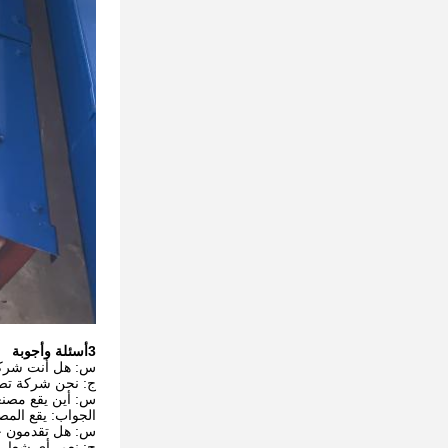
3أسئلة وأجوبة
س: هل أنت شركة
ج: نحن شركة تصنيع. ن
س: أين يقع مصن
الجواب: يقع المصنع في هيبي، 
س: هل تقدمون خدم
ج: نعم، أي شعار