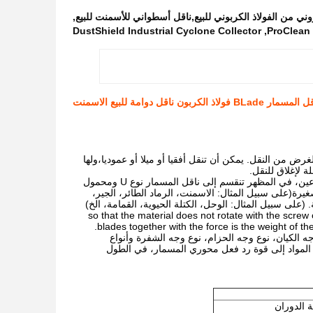
,
DustShield Industrial Cyclone Collector
,
ProClean 
سمار BLade فولاذ الكربون ناقل دوامة للبيع الاسمنت
رض من النقل. يمكن أن تنقل أفقيا أو ميلا أو عموديا،ولها
 لإغلاق للنقل.
ناقل المسمار في شكل نقل تنقسم إلى ناقل المسمار العمودية ومحمول المسمار بدون عمود نوعين، في المظهر تنقسم إلى ناقل المسمار نوع U ومحمول
يرة(على سبيل المثال: الاسمنت، الرماد الطائر، الجير،
(على سبيل المثال: الوحل، الكتلة الحيوية، القمامة، الخ)
 هو لدورة شفرات المسمار لدفع المواد والناقل المسمار ناقل, so that the material does not rotate with the screw conveyor
blades together with the force is the weight of the
ه الكيان، نوع وجه الحزام، نوع وجه الشفرة وأنواع
 المواد إلى قوة رد فعل محوري المسمار، في الطول
الدوران