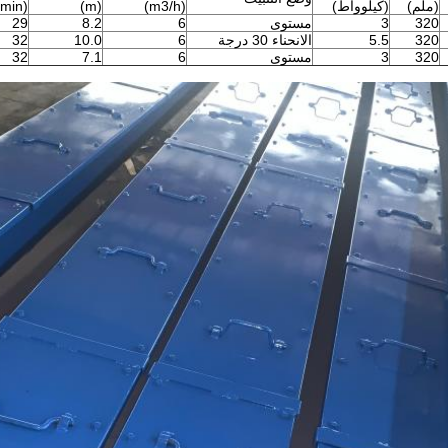
(ملم)
(كيلوواط)
(m3/h)
(m)
(r/min)
320
3
مستوى
6
8.2
29
320
5.5
الانحناء 30 درجة
6
10.0
32
320
3
مستوى
6
7.1
32