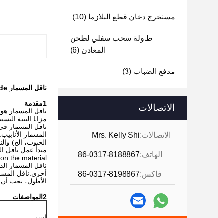
مستخرج دخان قطع البلازما
(10)
طاولة سحب سفلي لطحن
المعادن
(6)
مدفع الضباب
(3)
ناقل المسمار BLade ناقل المسمار للاسمنت
1مقدمة
الاتصالات
ناقل المسمار هو 
مزايا البنية الب
المسمار الأنابيب
الاتصالات:
Mrs. Kelly Shi
الحبوب، الخ) وال
الهاتف:
86-0317-8188867
on the material.
ناقل المسمار الد
أخرى.ناقل المسم
فاكس:
86-0317-8198867
الأطول، يجب أن
2المواصفات
اسم