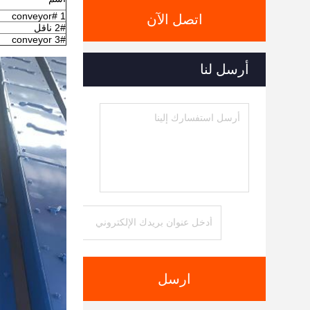
1 #conveyor
اتصل الآن
2# ناقل
#conveyor 3
أرسل لنا
ارسل