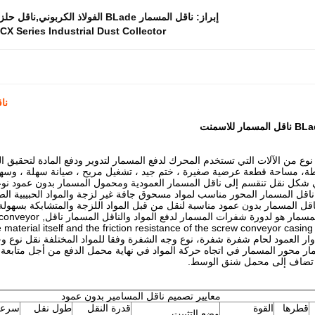
إبراز:
ناقل المسمار BLade الفولاذ الكربوني,ناقل حلزوني من الفولاذ الكربوني للبيع,ناقل أسطواني للأسمنت للبيع
CX Series Industrial Dust Collector
ناقل الم
نوع من الآلات التي تستخدم المحرك لدفع المسمار لتدوير ودفع المادة لتحقيق الغ
سيطة، مساحة قطعة عرضية صغيرة ، ختم جيد ، تشغيل مريح ، صيانة سهلة ، وسهلة
.ناقل المسمار المحور مناسب لمواد مسحوق جافة غير لزجة والمواد الحبيبية الصغ
ناقل المسمار بدون عمود مناسبة لنقل من قبل المواد اللزجة والمتشابكة بسهولة. 
مبدأ عمل ناقل المسمار
 material itself and the friction resistance of the screw conveyor casing 
وار العمود لحام شفرة شفرة، نوع وجه الشفرة وفقا للمواد المختلفة نقل نوع وج
ار محور المسمار في اتجاه حركة المواد في نهاية محمل الدفع من أجل متابعة
 تضاف إلى محمل شنق الوسط.
معايير تصميم ناقل المسامير بدون عمود
قطرها
القوة
قدرة النقل
طول نقل
سرعة 
وضع التثبيت