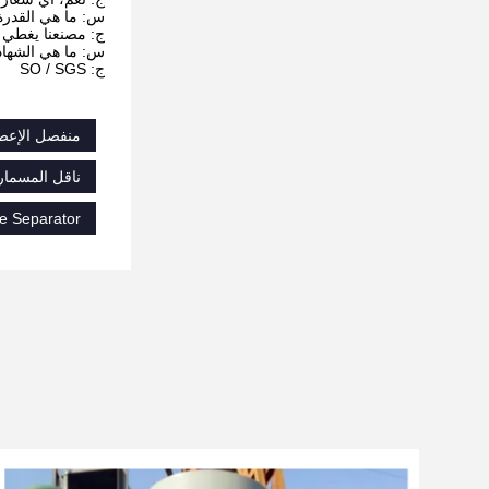
س: ما هي القدرة 
ج: مصنعنا يغطي مساحة تزيد عن 0،000
س: ما هي الشهاد
ج: SO / SGS
منفصل الإعصا
ناقل المسمار BLade الفولاذ الكربوني,ناقل حلزوني من الفولاذ الكربوني للبيع,ناقل أسطواني للأسم
ne Separator