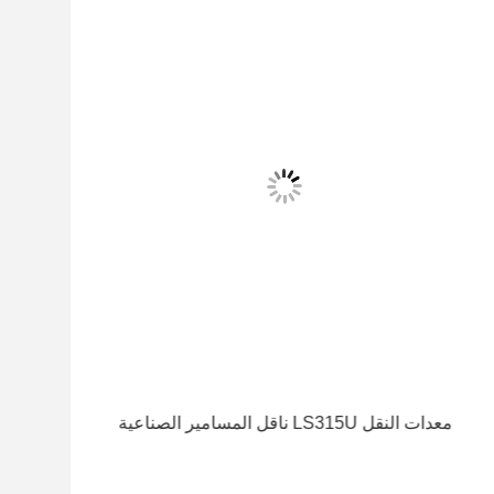
معدات النقل LS315U ناقل المسامير الصناعية
أجهز
المسا