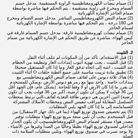
(1) صمام نبضات الكهرومغناطيسية الزاوية المستقيمة: مدخل جسم
الصمام ومخرج في زاوية مستقيمة ، يتم التحكم فيها مباشرة بواسطة
صمام الحاجز الإشارة الكهربائية
(2) صمام النبض الكهرومغناطيسي المباشر: مدخل جسم الصمام ومخرج
في 180 درجة ، يتم التحكم فيها مباشرة بواسطة الإشارة الكهربائية
لصمام الحاجز
(3) صمام نبضات كهرومغناطيسية غارقة: مدخل جسم الصمام غارقة في
كيس الهواء، مباشرة عن طريق التحكم في الإشارة الكهربائية من صمام
الحاجز
2. التثبيت
(1) قبل الاستخدام، تأكد من أن المكونات لم تتلف أثناء النقل.
(2) قبل التثبيت ، يجب تهوية أنبوب إمدادات الغاز وتنظيفه من الحطام.
عند التثبيت ، انتبه إلى اتجاه تدفق الغاز وما إذا كان المستقبل صحيحًا.
(3) تطبيق مادة تزييت مناسبة على جميع أغطية حلقات O أثناء التثبيت.
(4) هناك ثلاثة دبوس على لفائف صمام النبض الكهرومغناطيسي مع
سدادات خاصة ، واحد منها مع رمز هو دبوس الأرض ،ويمكن للمستخدم
أن يقرر ما إذا كان الأرض أو لا وفقا للحاجة. (بشكل عام، فإن الجهد أقل
من 36 فولت لا يمكن أن تكون أرضية، أكبر من 36 فولت يجب أن تكون
أرضية) اثنين آخرين هي دبوس طاقة التغذية لفائف،التي ترتبط بمحطات
التسلسل المقابلة لمراقب تنفيس النبض ومحطات الأسلاك المشتركة
للصمامانتبه إلى ما إذا كان الجهد يلبي المتطلبات.
(5) يتم تخصيص صندوق توزيع الهواء (بما في ذلك جهاز الاستقبال) من
قبل المستخدم ،يجب أن تلبي سعة مربع توزيع الهواء متطلبات توفير
مصدر هواء مستقر لصمام النبض الكهرومغناطيسييجب أن يكون الجدار
الداخلي لصندوق توزيع الهواء نظيفًا وخاليًا من الصدأ وغيرها من الأشياء ،
ولا يوجد تسرب في صندوق توزيع الهواء ،وتلبي متطلبات السلامة ذات
الصلة.