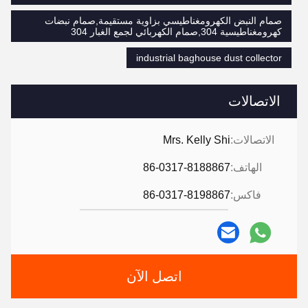
صمام النبض الكهرومغناطيسي بزاوية مستقيمة,صمام نبضات
كهرومغناطيسية 304,صمام الكهربائي لجمع الغبار 304
industrial baghouse dust collector
الاتصالات
الاتصالات:
Mrs. Kelly Shi
الهاتف:
86-0317-8188867
فاكس:
86-0317-8198867
اتصل الآن