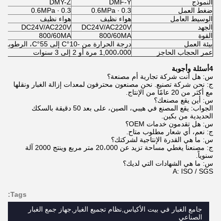
النموذج
DMF-Y
DMY-Z
-T
ضغط العمل
0.3 ∙ 0.6MPa
0.3 ∙ 0.6MPa
 ∙ 0.6MPa
الوسيط العامل
هواء نظيف
هواء نظيف
هو
الجهد
DC24V/AC220V
DC24V/AC220V
0V
القوة
800/60MA
800/60MA
MA
بيئة العمل
درجة الحرارة من -10°C إلى 55°C، الرطوبة النسبية في الهواء لا تزيد عن 85%.
عمر الحجاب الحاجز
1,000،000 مرة أو 2 إلى 3 سنوات
4أسئلة وأجوبة
س: هل أنت شركة تجارية أم مصنعة؟
ج: نحن شركة تصنيع. نحن مصنعون محترفون لمعدات إزالة الغبار ونقلها
مع أكثر من 20 عامًا من الإنتاج.
س: أين يقع مصنعك؟
الجواب: يقع المصنع في هيبي، الصين، على بعد 50 دقيقة بالسكك
الحديدية من بكين.
س: هل تقدمون خدمات OEM؟
ج: نعم، أي شعار مطلوب متاح.
س: ما هي القدرة الإنتاجية لشركتك؟
ج: مصنعنا يغطي مساحة تزيد عن 20،000 متر مربع وينتج 2000 آلة
سنوياً.
س: ما هي الشهادات التي لديك؟
A: ISO / SGS
Tags:
جامع الغبار في بيت الأكياس,نظام تجميع الغبار,جهاز جمع الغبار
الصناعي