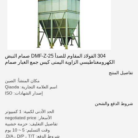
304 الفولاذ المقاوم للصدأ DMF-Z-25 صمام النبض
الكهرومغناطيسي الزاوية اليمنى كيس جمع الغبار صمام
الكهربائي
تفاصيل المنتج
مكان المنشأ: الصين
اسم العلامة التجارية: Qiaoda
إصدار الشهادات: ISO
شروط الدفع والشحن
الحد الأدنى لكمية: 1 كمبيوتر
الأسعار: negotiated price
تفاصيل التغليف: حزمة خشبية
وقت التسليم: 5 ~ 10 يوم
شروط الدفع: D/A ، D/P ، T/T.