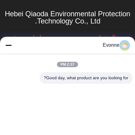
Hebei Qiaoda Environmental Protection
Technology Co., Ltd.
المنتجات
روابط سريعة
Evonne
نظام جمع الغبار
ملف الشركة
الصناعي
جولة في المصنع
2:37 PM
جهاز جمع الغبار في
hbkedacc@gmail.com
الأعاصير الصناعية
مراقبة الجودة
Good day, what product are you looking for?
86-0317-
برج الرشاش
أخبار
8188867
أنظمة تجميع الغبار
خريطة الموقع
رقم 89 الجنوبي،
الصناعي للأعمال
قرية هوانغغوانتون،
الخشبية
سياسة الخصوصية
مدينة سيينغ، مدينة
بوتو، مقاطعة هيبي
جمع الغبار
جامع الغبار مرشح