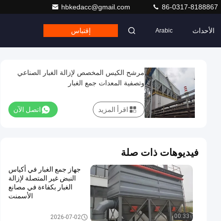
hbkedacc@gmail.com
86-0317-8188867
الأحداث
إقتباس
Arabic
مرشح الكيس المخصص لإزالة الغبار الصناعي
وتصفية المعدات جمع الغبار
اقرأ المزيد
اتصل الآن
فيديوهات ذات صلة
جهاز جمع الغبار في أكياس
النبض غير المتصلة لإزالة
الغبار بكفاءة في مصانع
الأسمنت
جمع الغبار
00:33
2026-07-02