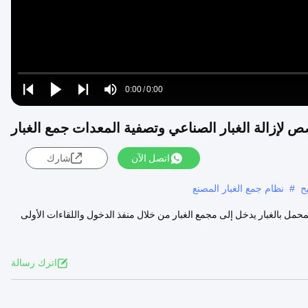
Loaded
:
0%
0:00
/
0:00
Play
Play
Play
Mute
Current
Duration
next
next
إزالة الغبار الصناعي وتصفية المعدات جمع الغبار
Time
اتصل الآن
شارك
ح
#
نظام جمع الغبار المصنع
محمل بالغبار يدخل إلى مجمع الغبار من خلال منفذ الدخول واللقاءات الأولى
اترك رسالة