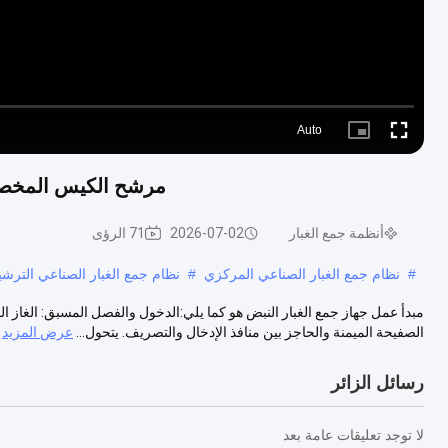
Auto
Picture-
Fullscreen
in-
Picture
مرشح الكيس المخصص ل
أنظمة جمع الغبار
2026-07-02
71 الرؤى
#
نظام جمع الغبار الصناعي المركزي
#
نظام جمع الغبار الصناعي الترشي
مبدأ عمل جهاز جمع الغبار النبض هو كما يلي:الدخول والفصل المسبق: الغاز ال
الصفيحة الميمنة والحاجز بين منافذ الإدخال والتصريف. يتحول...
عرض المزيد
رسائل الزائر
لا توجد تعليقات عامة بعد