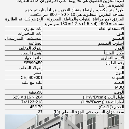
فترة التخزين القصوى هي 90 يوماً، على افتراض أن كثافة النفايات
الخطرة هي 1.5
طن / متر مكعب، وارتفاع منشأة التخزين هو 4 أمتار، ثم حجم
مساحة التخزين المطلوبة هي 10 × 90 = 900 متر مكعب.
المرفق (مع مراعاة القنوات والمناطق المعزولة ، الخ) هو 1.2، ثم الطائرة
مساحة = 900÷ (4 × 1.5) × 1.2 = 180 متر مربع.
الاستخدام العام
أثاث تجاري
النوع
أثاث المختبرات
التطبيق
المستشفى,المدرسة,المستو
أسلوب التصميم
الصناعية
المواد
الفولاذ المغلف
مكان المنشأ
(هيبي) الصين
الاسم التجاري
صانع الجهاز
رقم الطراز
SE890450
المواد
الفولاذ المغلف
اللون
أصفر
الشهادة
CE,IS09001
التعبئة
علبة مع علبة
1
M0Q
الوقت
90دقيقة
طول البعد ((H*W*D/cm)
204 × 116 × 625
أبعاد التعبئة ((H*W*D/cm)
218*123*74
الحجم ((Gal/L)
45/170
سعة خزان التسرب في الجزء السفلي ((L)
37