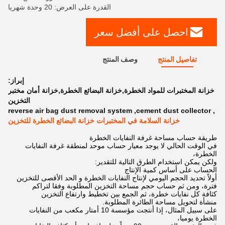
القدرة على العرض: 20 وحدة شهريا
احصل على أفضل سعر
تفاصيل المنتج
وصف المنتج
إبراز:
خزانة المختبرات للمواد الخطرة,خزانة البضائع الخطرة,خزانة أمان مختبر
التخزين
reverse air bag dust removal system
,
cement dust collector
,
خزانة السلامة في المختبرات خزانة البضائع الخطرة للتخزين
طريقة حساب مساحة غرفة النفايات الخطرة
في الوقت الحالي لا يوجد معيار حساب موحد لمنطقة غرفة النفايات
الخطرة،
ولكن يمكن استخدام الطرق التالية للتقدير:
الحساب على أساس كمية الإنتاج
أولاً تحديد الحجم اليومي لإنتاج النفايات الخطرة و الحد الأقصى للتخزين
فترة، ومن ثم حساب حجم مساحة التخزين المطلوبة وفقا لتراكم
كثافة كل نفايات خطرة، ثم الجمع بين تخطيط وارتفاع التخزين
منشأة لتحويل مساحة الطائرة المطلوبة.
على سبيل المثال، إذا أنتجت مؤسسة 10 أمتار مكعب من النفايات
الخطرة يوميا،