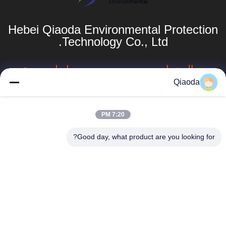
Hebei Qiaoda Environmental Protection
Technology Co., Ltd.
المنتجات
روابط سريعة
Qiaoda
نظام جمع الغبار
ملف الشركة
الصناعي
جولة في المصنع
7:20 PM
جهاز جمع الغبار في
hbkedacc@gmail.com
الأعاصير الصناعية
مراقبة الجودة
Good day, what product are you looking for?
86-0317-
برج الرشاش
أخبار
8188867
أنظمة تجميع الغبار
خريطة الموقع
رقم 89 الجنوبي،
الصناعي للأعمال
قرية هوانغغوانتون،
الخشبية
سياسة الخصوصية
مدينة سيينغ، مدينة
بوتو، مقاطعة هيبي
جمع الغبار