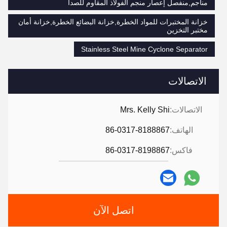
مناجم,منفصل إعصار منجم الفولاذ المقاوم للصدأ
خزانة المختبرات للمواد الخطرة,خزانة البضائع الخطرة,خزانة أمان
مختبر التخزين
Stainless Steel Mine Cyclone Separator
الاتصالات
الاتصالات:
Mrs. Kelly Shi
الهاتف:
86-0317-8188867
فاكس:
86-0317-8198867
اتصل الآن