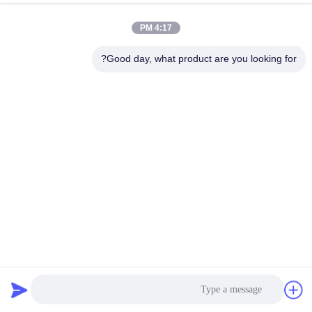
4:17 PM
Good day, what product are you looking for?
مرشح صندوق النبض النفاث QMFD96-5 مجمع غبار النبض غير
متصل لترشيح الهواء الصناعي
أنظمة جمع الغبار
2026-07-06
9 الرؤى