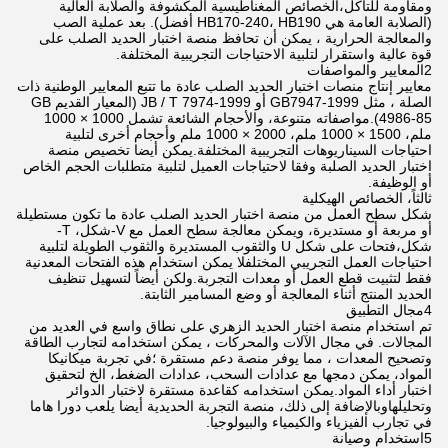
ومقاومة للتآكل،الخصائص المغناطيسية المكشوفة والصلابة العالية
(الصلابة العامة هي HB170-240، HB190 أفضل). بعد عملية الصب
والمعالجة الحرارية ، يمكن أن تحافظ منصة اختبار الحديد الصلب على
قوة عالية واستقرار لتلبية الاحتياجات التجريبية المختلفة.
2المعايير والمواصفات
معايير إنتاج منصات اختبار الحديد الصلب عادة ما تتبع المعايير الوطنية ذات
الصلة ، مثل GB7947-1999 أو JB / T 7974-1999 (المعيار القديم GB
4986-85).مواصفاته متنوعة، والأحجام الشائعة تشمل 1000 × 1000
ملم، 1500 × 1000 ملم، 2000 × 1000 ملم وأحجام أخرى لتلبية
احتياجات السيناريوهات التجريبية المختلفة.يمكن أيضا تخصيص منصة
اختبار الحديد الصلبة وفقا لاحتياجات العميل لتلبية متطلبات الحجم الخاص
أو الوظيفة.
ثالثاً، الخصائص الهيكلية
شكل سطح العمل من منصة اختبار الحديد الصلب عادة ما تكون مستطيلة
أو مربعة أو مستديرة، ويمكن معالجة سطح العمل مع V-شكل، T-
شكل،فتحات على شكل U والثقوب المستديرة والثقوب الطويلة لتلبية
احتياجات العمل التجريبي المختلفلا يمكن استخدام هذه الفتحات المعدنية
فقط لتثبيت قطع العمل أو معدات التجربة.ولكن أيضاً لتسهيل تنظيف
الحديد المنتج أثناء المعالجة أو وضع المسامير الثابتة.
4مجال التطبيق
تم استخدام منصة اختبار الحديد الزهري على نطاق واسع في العديد من
المجالات. في مجال الآلات والمحركات ، يمكن استخدامه لتجارب الطاقة
وتصحيح المعدات ، مما يوفر منصة دعم مستقرة ؛في تجربة ميكانيكا
المواد، يمكن دمجها مع عدادات السحب، عدادات الضغط، الخ لتحقيق
اختبار أداء المواد.يمكن استخدامه كقاعدة مستقرة لاختبار الدوائر
وتحليلهاوبالإضافة إلى ذلك، منصة التجربة الحديدية أيضا يلعب دورا هاما
في تجارب الفيزياء والكيمياء والبيولوجيا.
5استخدام وصيانة