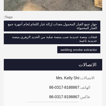
Tags:
جهاز جمع الغبار المحمول,معدات إزالة غبار اللحام,لحام أجهزة جمع
الغبار المحمولة
فتحات منصة حديدية صب,منصة صلبة من الحديد الزهري,منصة
حديدية ناعمة
welding smoke extractor
الاتصالات
الاتصالات:
Mrs. Kelly Shi
الهاتف:
86-0317-8188867
فاكس:
86-0317-8198867