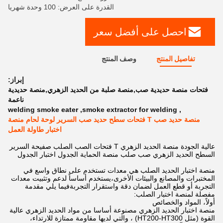
القدرة على العرض: 100 وحدة شهريا
احصل على أفضل سعر
تفاصيل المنتج
وصف المنتج
إبراز:
فتحات منصة حديدية صب,منصة صلبة من الحديد الزهري,منصة حديدية
ناعمة
welding smoke eater
,
smoke extractor for welding
,
منصة حديد صب T فتحات سطح حديد صب السرير لوحة لحام منصة
اختبار طاولة العمل
عالية الجودة منصة الحديد الزهري T فتحات الصب الصلب صفيحة السرير
السطح الحديد الزهري صب صلب منصة الحماية الجدول اختبار الجدول
منصة اختبار الحديد الصلب هي معدات تستخدم على نطاق واسع في
المختبرات والمصانع والبيئات الأخرى،يستخدم أساساً لدعم وتثبيت معدات
التجربة أو قطع العمل لضمان دقة واستقرار التجربةفيما يلي مقدمة
مفصلة لمنصة اختبار الصلب:
أولاً، المواد والخصائص
منصة اختبار الحديد الزهري مصنوعة أساسا من مواد الحديد الزهري عالية
القوة (مثل HT200-HT300) ، والتي لديها مقاومة ممتازة للارتداء،