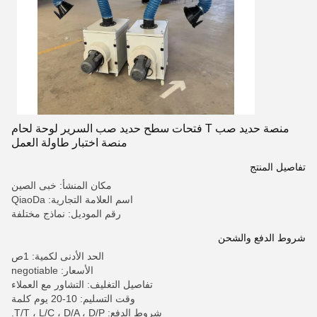
منصة حديد صب T فتحات سطح حديد صب السرير لوحة لحام
منصة اختبار طاولة العمل
تفاصيل المنتج
مكان المنشأ: خبى الصين
اسم العلامة التجارية: QiaoDa
رقم الموديل: نماذج مختلفة
شروط الدفع والشحن
الحد الأدنى لكمية: 1ص
الأسعار: negotiable
تفاصيل التغليف: التشاور مع العملاء
وقت التسليم: 10-20 يوم كلمة
شروط الدفع: T/T ، L/C ، D/A ، D/P.