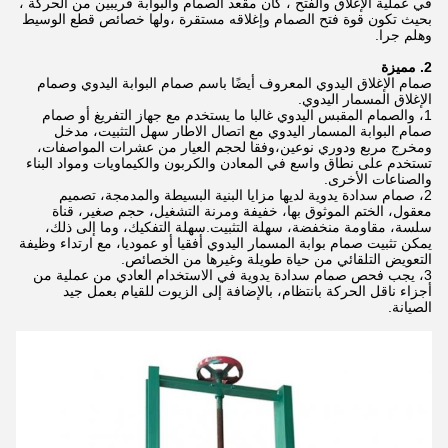
في عملية الإغلاق والفتح ، كان مقعد الصمام والبوابة قريبين من الحركة ،
بحيث تكون قوة فتح الصمام وإغلاقه مستقرة ،ولها خصائص قطع الوسيط
وهلم جرا.
2. مميزة
صمام الإغلاق اليدوي المعروف أيضًا باسم صمام البوابة اليدوي وصمام
الإغلاق المسمار اليدوي.
1، والصمام المقبس اليدوي غالبا ما يستخدم مع جهاز التفريغ أو صمام
صمام البوابة المسمار اليدوي مع اتصال الاطار سهل التثبيت، مدخل
ومخرج مربع ودوري نوعين،وفقا لحجم العيار من عشرات المواصفات،
تستخدم على نطاق واسع في المعادن والكربون والكيماويات ومواد البناء
والصناعات الأخرى.
2، صمام سدادة يدوية لديها مزايا البنية البسيطة والمدمجة، تصميم
معقول، الختم الموثوق بها، خفيفة ومرنة التشغيل، حجم صغير، قناة
سلسة، مقاومة منخفضة، سهلة التثبيت.سهلة التفكيك، وما إلى ذلك،
يمكن تثبيت صمام بوابة المسمار اليدوي أفقيا أو عموديا، مع ارتداء وظيفة
التعويض التلقائي من حياة طويلة وغيرها من الخصائص.
3، يجب فحص صمام سدادة يدوية في الاستخدام العادي من عملية من
أجزاء ناقل الحركة بانتظام، بالإضافة إلى الزيوت للقيام بعمل جيد
الصيانة.