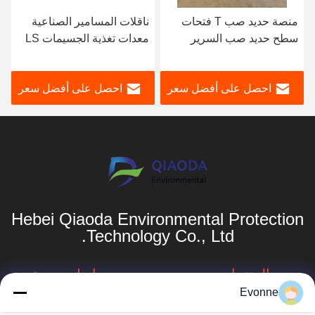
منصة حديد صب T فتحات
ناقلات المسامير الصناعية
سطح حديد صب السرير
معدات تغذية الجسيمات LS
لوحة لحام منصة اختبار
0.4-0.7m/S
طاولة العمل
احصل على أفضل سعر
احصل على أفضل سعر
Hebei Qiaoda Environmental Protection
Technology Co., Ltd.
المنتجات
روابط سريعة
Evonne
نظام جمع الغبار
ملف الشركة