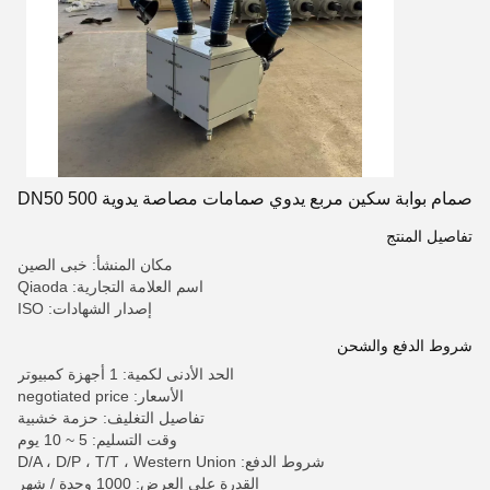
صمام بوابة سكين مربع يدوي صمامات مصاصة يدوية DN50 500
تفاصيل المنتج
مكان المنشأ: خبى الصين
اسم العلامة التجارية: Qiaoda
إصدار الشهادات: ISO
شروط الدفع والشحن
الحد الأدنى لكمية: 1 أجهزة كمبيوتر
الأسعار: negotiated price
تفاصيل التغليف: حزمة خشبية
وقت التسليم: 5 ~ 10 يوم
شروط الدفع: D/A ، D/P ، T/T ، Western Union
القدرة على العرض: 1000 وحدة / شهر