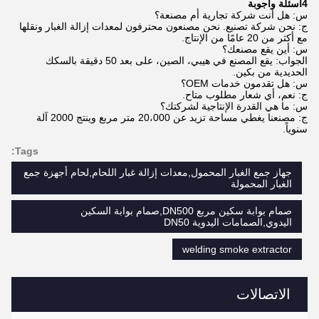
4أسئلة وأجوبة
س: هل أنت شركة تجارية أم مصنعة؟
ج: نحن شركة تصنيع. نحن مصنعون محترفون لمعدات إزالة الغبار ونقلها
مع أكثر من 20 عامًا من الإنتاج.
س: أين يقع مصنعك؟
الجواب: يقع المصنع في هيبي، الصين، على بعد 50 دقيقة بالسكك
الحديدية من بكين.
س: هل تقدمون خدمات OEM؟
ج: نعم، أي شعار مطلوب متاح.
س: ما هي القدرة الإنتاجية لشركتك؟
ج: مصنعنا يغطي مساحة تزيد عن 20،000 متر مربع وينتج 2000 آلة
سنوياً.
Tags:
جهاز جمع الغبار المحمول,معدات إزالة غبار اللحام,لحام أجهزة جمع
الغبار المحمولة
صمام بوابة سكين مربع DN500,صمام بوابة السكين
اليدوي,الصمامات اليدوية DN50
welding smoke extractor
الاتصالات