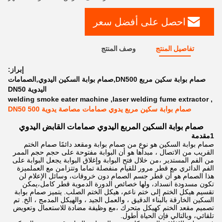
احصل على أفضل سعر
تفاصيل المنتج
وصف المنتج
إبراز:
صمام بوابة سكين مربع DN500,صمام بوابة السكين اليدوي,الصمامات
اليدوية DN50
welding smoke eater machine
,
laser welding fume extractor
,
صمام بوابة سكين مربع يدوي صمامات مصاصة يدوية DN50 500
صمام بوابة السكين المربع اليدوي صمامات القابض اليدوي
1مقدمة
صمام بوابة السكين هو نوع من صمام بوابة ومقعد دائمًا صمام الختم
القريب من الاتصال ، مبدأها هو أن البوابة مفتوحة على حجم حجم الممر
من الفم المستدير ،من خلال فتح البوابة وإغلاق البوابة يجعل البوابة على
الفم الدائري مع قطر مرور للقيام منفصلة تماما وتتزامن مع العملميزة
هذا الصمام هو أن قطر جسم الصمام دون خروقات، وسائل الإعلام لن
تكون مسدودة انسداد، ولها خصائص الدورة الدموية قطر كامل،يمكن
تقسيم هيكل الختم إلى ختم ناعم، هيكل الختم الصلب. يتميز صمام بوابة
السكين الخارقة بالبناء الدقيق ، والعمل الجيد ، والهيكل المدمج ، الخ. تم
تصميم مقعد الختم كهيكل متحرك ،مع وظيفة مضادة للاستعمال وتعويض
تلقائي، وبالتالي فإن الحياة أطول.