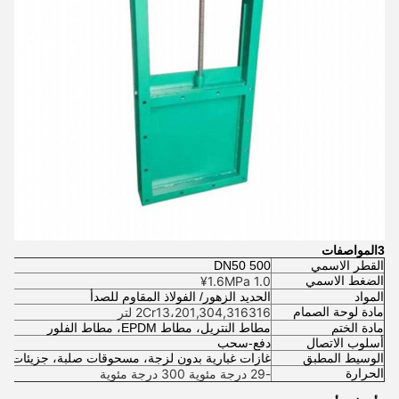
3المواصفات
القطر الاسمي
DN50 500
الضغط الاسمي
1.0 ¥1.6MPa
المواد
الحديد الزهور/ الفولاذ المقاوم للصدأ
مادة لوحة الصمام
2Cr13،201,304,316316 لتر
مادة الختم
مطاط النتريل، مطاط EPDM، مطاط الفلور
أسلوب الاتصال
دفع-سحب
الوسيط المطبق
غازات غبارية بدون لزجة، مسحوقات صلبة، جزيئات ص
الحرارة
-29 درجة مئوية 300 درجة مئوية