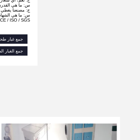
ج: نعم، أي شعار
س: ما هي القدرة 
ج: مصنعنا يغطي مساحة تزيد عن 0،000
س: ما هي الشهاد
 CE / ISO / SGS
جمع غبار طحن المعادن,2025 جمع غبار الطحن,ج
جمع الغبار ا