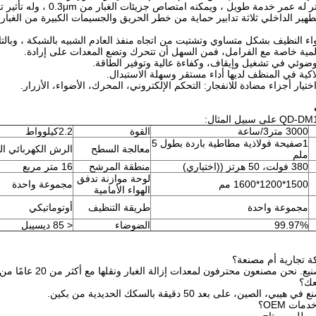
 التطهير الداخلي ثلاثة تدابير حماية من خطر الحريق والجسيمات الكبيرة من الغب
3000 متر3/ساعة
القوة
2.2كيلوواط
1صفيحة فولاذية مطاطية باردة بطول 5
معالجة السطح
الرش الكهربائي ال
ملم
380 فولت، 50 هرتز ((اختياري)
منطقة المرشح
16 متر مربع
لوحة موازنة تدفق
1500*1200*1600 مم
مجموعة واحدة
الهواء الأمامية
مجموعة واحدة
طريقة التنظيف
أوتوماتيكي
99.97%
الضوضاء
< 85 ديسيبل
 تجارية أم مصنعة؟
حن مصنعون محترفون لمعدات إزالة الغبار ونقلها مع أكثر من 20 عامًا من الإنتاج.
عك؟
الصين، على بعد 50 دقيقة بالسكك الحديدية من بكين.
ات OEM؟