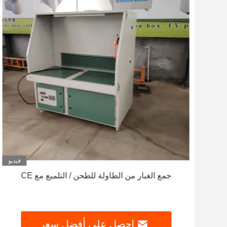
ديو
فيديو
لة
جمع الغبار من الطاولة للطحن / التلميع مع CE
احصل على أفضل سعر