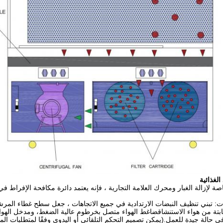
الغذائية
اصة لإزالة الغبار ومحرك العلامة التجارية ، فإنه يعتمد دائرة مكافحة الإفراط 
ضات: تبني تنظيف النبضات الارتدادية في جميع الاتجاهات ، جعل سطح غطاء المرش
 ثابتة من هواء الاستنشاقضاغط الهواء متصل بخرطوم عالية الضغط، ومدخل اله
في حالة جيدة للعمل.(يمكن تصميم التحكم التلقائي أو اليدوي وفقًا لمتطلبات ال