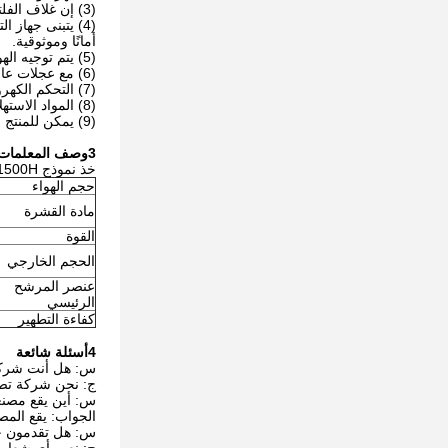
(3) إن غلاف الفلتر له عمر خدمة طويل ، ويمكنه امتصاص جزيئات الغبار من 0.3μm ، وله تأثير تصفية جيد على الغبار الرطب والملصق.
(4) يتبنى جهاز
أمانًا وموثوقية.
(5) يتم توجيه الهواء النظيف بشكل متساوي وتشتيت من اتجاه منفذ العادم الشبيه بالشبكة ، وبالتالي تقليل الضوضاء إلى الحد الأدنى.
(6) مع عجلات عالمية خاصة مع الفرامل، فمن السهل أن تتحرك وتضع المعدات على إرادة.
(7) التحكم الكهروضوئي في تشغيل وإيقاف، وكفاءة عالية وتوفير الطاقة.
(8) المواد الاستهلاكية في المنظف لديها أداء مستقر وسهلة الاستبدال.
(9) يمكن للمنتج اختيار أجزاء مضادة للانفجار: التحكم الإلكتروني، المحرك، الأضواء، الأزرار.
3وصف المعلمات
خذ نموذج QD-DM1500H على سبيل المثال:
حجم الهواء
مادة القشرة
القوة
الحجم الخارجي
عنصر المرشح
الرئيسي
كفاءة التطهير
4أسئلة شائعة
س: هل أنت شركة
ج: نحن شركة تصنيع. ن
س: أين يقع مصن
الجواب: يقع المصنع في هيبي، 
س: هل تقدمون خدم