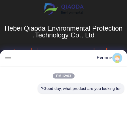
Hebei Qiaoda Environmental Protection
Technology Co., Ltd.
المنتجات
روابط سريعة
Evonne
نظام جمع الغبار
ملف الشركة
الصناعي
جولة في المصنع
12:03 PM
جهاز جمع الغبار في
hbkedacc@gmail.com
الأعاصير الصناعية
مراقبة الجودة
Good day, what product are you looking for?
86-0317-
برج الرشاش
أخبار
8188867
أنظمة تجميع الغبار
خريطة الموقع
رقم 89 الجنوبي،
الصناعي للأعمال
قرية هوانغغوانتون،
الخشبية
سياسة الخصوصية
مدينة سيينغ، مدينة