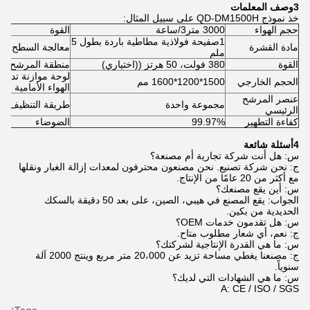
3وصف المعلمات
خذ نموذج QD-DM1500H على سبيل المثال:
حجم الهواء
3000 متر3/ساعة
القوة
1صفيحة فولاذية مطاطية باردة بطول 5
مادة القشرة
معالجة السطح
ملم
القوة
380 فولت، 50 هرتز ((اختياري)
منطقة المرشح
لوحة موازنة تدفق
الحجم الخارجي
1500*1200*1600 مم
الهواء الأمامية
عنصر المرشح
مجموعة واحدة
طريقة التنظيف
الرئيسي
كفاءة التطهير
99.97%
الضوضاء
4أسئلة شائعة
س: هل أنت شركة تجارية أم مصنعة؟
ج: نحن شركة تصنيع. نحن مصنعون محترفون لمعدات إزالة الغبار ونقلها
مع أكثر من 20 عامًا من الإنتاج.
س: أين يقع مصنعك؟
الجواب: يقع المصنع في هيبي، الصين، على بعد 50 دقيقة بالسكك
الحديدية من بكين.
س: هل تقدمون خدمات OEM؟
ج: نعم، أي شعار مطلوب متاح.
س: ما هي القدرة الإنتاجية لشركتك؟
ج: مصنعنا يغطي مساحة تزيد عن 20،000 متر مربع وينتج 2000 آلة
سنوياً.
س: ما هي الشهادات التي لديك؟
A: CE / ISO / SGS