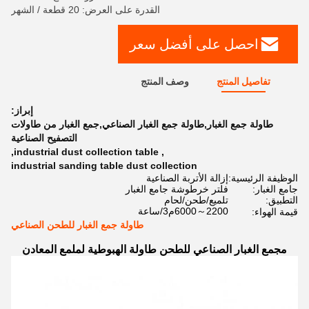
القدرة على العرض: 20 قطعة / الشهر
احصل على أفضل سعر
تفاصيل المنتج
وصف المنتج
إبراز:
طاولة جمع الغبار,طاولة جمع الغبار الصناعي,جمع الغبار من طاولات
التصفيح الصناعية
,
industrial dust collection table
,
industrial sanding table dust collection
الوظيفة الرئيسية:
إزالة الأتربة الصناعية
جامع الغبار:
فلتر خرطوشة جامع الغبار
التطبيق:
تلميع/طحن/لحام
2200～6000م3/ساعة
قيمة الهواء:
طاولة جمع الغبار للطحن الصناعي
مجمع الغبار الصناعي للطحن طاولة الهبوطية لملمع المعادن