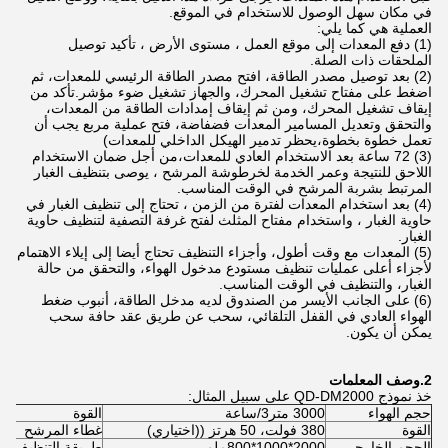
في مكان سهل الوصول للاستخدام في الموقع.
العملية هي كما يلي:
(1) دفع المعدات إلى موقع العمل ، مستوى الأرض ، تأكيد توصيل
الملحقات ذات الصلة.
(2) بعد توصيل مصدر الطاقة، افتح مصدر الطاقة الرئيسي للمعدات، ثم
اضغط على مفتاح تشغيل المحرك، والجهاز تشغيل ضوء مؤشر.تأكد من
إيقاف تشغيل المحرك، ومن ثم إيقاف إمدادات الطاقة من المعدات،
والتحقق وتعديل المسامير المعدات فضفاضة، فتح عملية مربع يجب أن
تعمل خطوة بخطوة،يحظر تدمير الهيكل الداخلي للمعدات)
(3) 72 ساعة بعد الاستخدام العادي للمعدات،من أجل ضمان الاستخدام
اللاحق للنتيجة وعمر الخدمة لخرطوشة المرشح ، يوصى بتنظيف الغبار
المرتبط بشربة المرشح في الوقت المناسب.
(4) بعد استخدام المعدات لفترة من الزمن ، تحتاج إلى تنظيف الغبار في
حاوية الغبار ، واستخدام مفتاح المثلث لفتح غرفة التصفية لتنظيف حاوية
الغبار.
(5) المعدات مع وقت أطول، وأجزاء التنظيف تحتاج أيضا إلى إيلاء الاهتمام
لأجزاء أعلى عمليات تنظيف مستودع مدخول الهواء، والتحقق من حالة
الغبار، والتنظيف في الوقت المناسب.
(6) على الجانب الأيسر من الصندوق لديه مدخل الطاقة، أنبوب ضغط
الهواء العادي في القفل التلقائي، سحب عن طريق عقد حافة سحب
يمكن أن يكون.
2.
وصف المعلمات
خذ نموذج QD-DM2000 على سبيل المثال:
حجم الهواء
3000 متر3/ساعة
القوة
القوة
380 فولت، 50 هرتز ((اختياري)
غطاء المرشح
الحجم الخارجي
2000*1000*800ملم
طريقة التنظيف