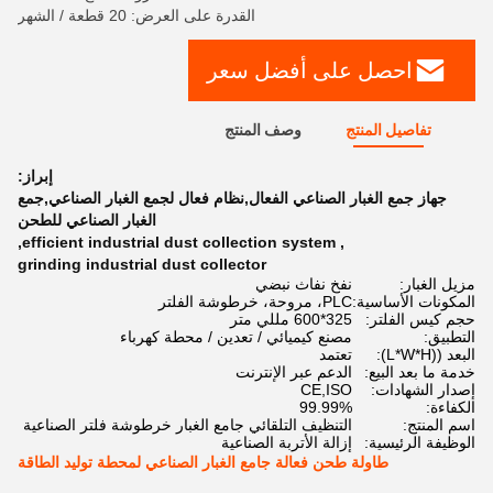
القدرة على العرض: 20 قطعة / الشهر
احصل على أفضل سعر
تفاصيل المنتج
وصف المنتج
إبراز:
جهاز جمع الغبار الصناعي الفعال,نظام فعال لجمع الغبار الصناعي,جمع
الغبار الصناعي للطحن
,
efficient industrial dust collection system
,
grinding industrial dust collector
مزيل الغبار:
نفخ نفاث نبضي
المكونات الأساسية:
PLC، مروحة، خرطوشة الفلتر
حجم كيس الفلتر:
325*600 مللي متر
التطبيق:
مصنع كيميائي / تعدين / محطة كهرباء
البعد ((L*W*H):
تعتمد
خدمة ما بعد البيع:
الدعم عبر الإنترنت
إصدار الشهادات:
CE,ISO
الكفاءة:
99.99%
اسم المنتج:
التنظيف التلقائي جامع الغبار خرطوشة فلتر الصناعية
الوظيفة الرئيسية:
إزالة الأتربة الصناعية
طاولة طحن فعالة جامع الغبار الصناعي لمحطة توليد الطاقة