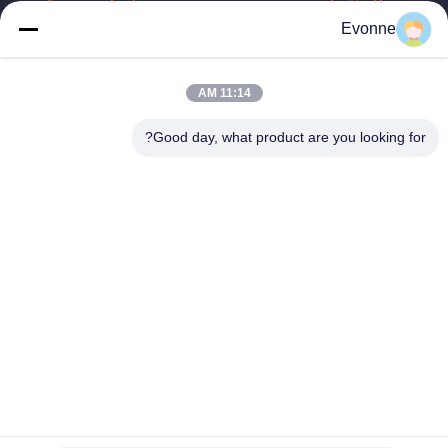
المنتجات
روابط سريعة
Evonne
نظام جمع الغبار
ملف الشركة
الصناعي
جولة في المصنع
11:14 AM
جهاز جمع الغبار في
hbkedacc@gmail.com
الأعاصير الصناعية
مراقبة الجودة
Good day, what product are you looking for?
86-0317-
برج الرشاش
أخبار
8188867
أنظمة تجميع الغبار
خريطة الموقع
رقم 89 الجنوبي،
الصناعي للأعمال
قرية هوانغغوانتون،
الخشبية
سياسة الخصوصية
مدينة سيينغ، مدينة
بوتو، مقاطعة هيبي
جمع الغبار
جامع الغبار مرشح
خرطوشة
مخرج دخان الحامية
الصين جودة جيدة نظام جمع الغبار الصناعي المورد. حقوق الطبع والنشر ©