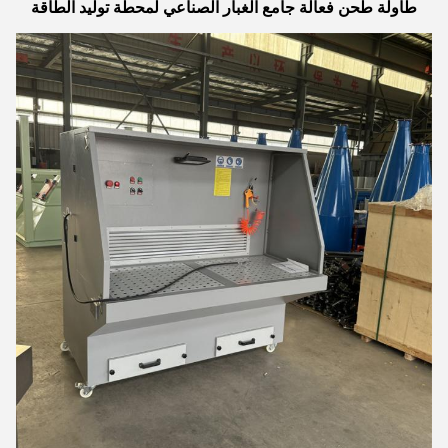
طاولة طحن فعالة جامع الغبار الصناعي لمحطة توليد الطاقة