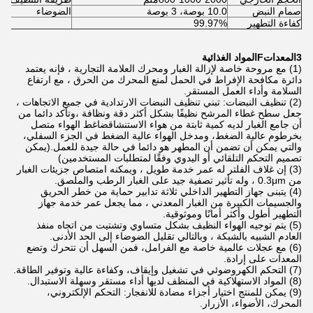
صمام النبض
10.0 بوصة، 3 بوصة
الضوضاء
كفاءة التطهير
99.97%
3المعدات
F
المواد الغذائية
(1) مع مروحة خاصة لإزالة الغبار ومحرك العلامة التجارية ، فإنه يعتمد
دائرة مكافحة الإفراط في الحمل لمنع المحرك من الحرق ، مع ارتفاع
السلامة وأداء العمل المستقر.
(2) تنظيف النبضات: تبني تنظيف النبضات الارتدادية في جميع الاتجاهات ،
جعل سطح غطاء المرشح نظيفًا بشكل أكثر دقة ونظافة ،وتأكد دائما من
أن جامع الغبار لديه كمية ثابتة من هواء الاستنشاقضاغط الهواء متصل
بخرطوم عالية الضغط، ومدخل الهواء عالية الضغط في الجزء السفلي،
والتي يمكن أن تضمن أن المطهر هو دائما في حالة جيدة للعمل.(يمكن
تصميم التحكم التلقائي أو اليدوي وفقًا لمتطلبات المستخدمين)
(3) إن غلاف الفلتر له عمر خدمة طويل ، ويمكنه امتصاص جزيئات الغبار
من 0.3μm ، وله تأثير تصفية جيد على الغبار الرطب والملصق.
(4) يتبنى جهاز التطهير الداخلي ثلاثة تدابير حماية من خطر الحريق
والجسيمات الكبيرة من الغبار المعدني ، مما يجعل عمر خدمة جهاز
التطهير أطول وأكثر أمانًا وموثوقية.
(5) يتم توجيه الهواء النظيف بشكل متساوي وتشتيت من اتجاه منفذ
العادم الشبيه بالشبكة ، وبالتالي تقليل الضوضاء إلى الحد الأدنى.
(6) مع عجلات عالمية خاصة مع الفرامل، فمن السهل أن تتحرك وتضع
المعدات على إرادة.
(7) التحكم الكهروضوئي في تشغيل وإيقاف، وكفاءة عالية وتوفير الطاقة.
(8) المواد الاستهلاكية في المنظف لديها أداء مستقر وسهلة الاستبدال.
(9) يمكن للمنتج اختيار أجزاء مضادة للانفجار: التحكم الإلكتروني،
المحرك، الأضواء، الأزرار.