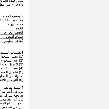
يمكن لهذه الطاول
والأجزاء غير ال
2.
وصف المعلمات
خذ نموذج QD-DM2000 على سبيل المثال:
حجم الهواء
القوة
الحجم الخارجي
صمام النبض
كفاءة التطهير
3تعليمات التثبيت
(1) يجب استخدامه على أرض ثابتة وسطحية لتجنب الضوضاء الناجمة عن هزة الآلة.
(2) عند استخدام الجهاز، يرجى الانتباه إلى ما إذا كان الجهد من مصدر الطاقة متوافق مع الجهاز، ولا تشارك منفذ مع الأجهزة الكهربائية الأخرى.
(3) لا تميل الآلة أكثر من 45 درجة عند تحريكها أو حملها.
(4) عند استخدام الجهاز، يرجى الانتباه للحفاظ على مساحة لا تقل عن 50cm-100cm حول الجهاز.
(5) تشغيل المع
الانتهاء من العمل
(6) التوصيل ثلاثة إطلاق النار واحد صفر.
4أسئلة شائعة
س: هل أنت شركة
ج: نحن شركة تصنيع. ن
س: أين يقع مصن
الجواب: يقع المصنع في هيبي، 
س: هل تقدمون خدم