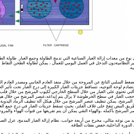
نوع من معدات إزالة الغبار الصناعية التي تدمج الطاولة وجمع الغبار. طاول
ير النظاميةدون التدخل في العمل اليومي للعمال ، يمكن لطاولة الطحن التقاط ال
ة.
لضغط السلبي الناتج عن المروحة من خلال منفذ العادم الجانبي ومصدر العادم ال
تصادم لوحة التوجيه، تتساقط جزيئات الغبار الكبيرة إلى درج الغبار تحت تأثير ا
 التي تحتوي على الغبار من خلال السطح الخارجي لكيوب المرشح من خلال ق
م حجب الغبار في سطح الخرطوشة لا يزال يتم إيداعه،عنصر المرشح من خلال هيكل 
مرشح، يمكن تنظيف عنصر المرشح من خلال هيكل آلة تنظيف الرماد اليدوية،
طريق النبض تنفخ على غلاف الفلتر، بحيث تسقط جزيئات الغبار في درج جمع ال
لمرشح بأكمله ،والهواء النقي يمكن أن يتم تفريغها من قنوات الهواء والمروح
 من نوعه مثالي، مخرج من أربعة جوانب، نظام إزالة الغبار المدمج، عزل الصوت
الدورة الداخلية،خفض نفقات الطاقة.