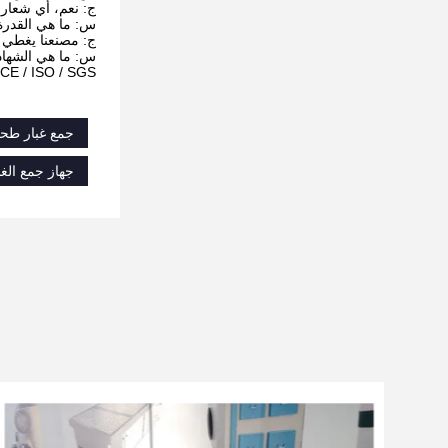
ج: نعم، أي شعار
س: ما هي القدرة 
ج: مصنعنا يغطي مساحة تزيد عن 0،000
س: ما هي الشهاد
 CE / ISO / SGS
جمع غبار طحن المعادن,2025 جمع غبار الطحن,ج
جهاز جمع الغب