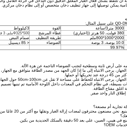
ة أن تلتقط بشكل فعال الغبار المعلق الدقيق دون التدخل في حركة العامل والرؤ
نظامية.يمكن توصيلها إلى جهاز تنظيف دخان متخصص أو إلى نظام دخان مركزي.
3000 متر3/ساعة
القوة
3كيلوواط
380 فولت، 50 هرتز ((اختياري)
غطاء المرشح
Φ325*500ملم، 3 قطع
2000*1000*800ملم
طريقة التنظيف
صمام النبض
10.0 بوصة، 3 بوصة
الضوضاء
< 85 ديسيبل
99.97%
دات بسيطة، في نظام التحكم في المعدات داخل اللوحة الأمامية تم تبنيها تصميم
ية اغلق مفتاح الطاقة.
 تجارية أم مصنعة؟
حن مصنعون محترفون لمعدات إزالة الغبار ونقلها مع أكثر من 20 عامًا من الإنتاج.
عك؟
الصين، على بعد 50 دقيقة بالسكك الحديدية من بكين.
ات OEM؟