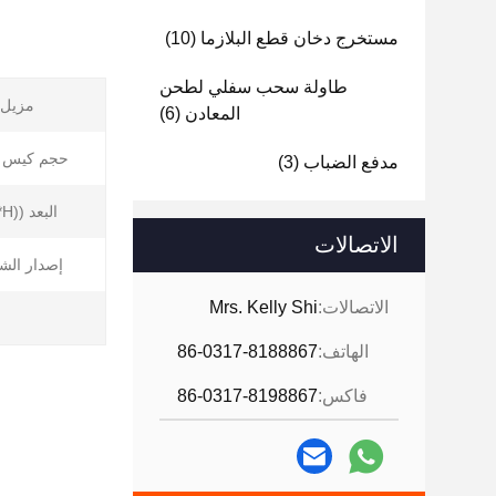
مستخرج دخان قطع البلازما
(10)
طاولة سحب سفلي لطحن
مزيل ا
المعادن
(6)
حجم كيس ال
مدفع الضباب
(3)
البعد ((L*W*H):
الاتصالات
إصدار الش
الاتصالات:
Mrs. Kelly Shi
الهاتف:
86-0317-8188867
فاكس:
86-0317-8198867