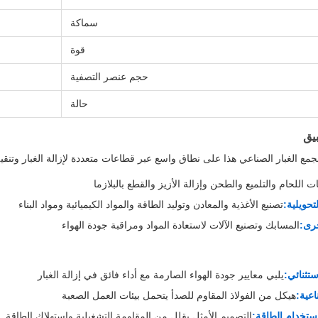
سماكة
قوة
حجم عنصر التصفية
حالة
يق
مع الغبار الصناعي هذا على نطاق واسع عبر قطاعات متعددة لإزالة الغبار وتنقي
ت اللحام والتلميع والطحن وإزالة الأزيز والقطع بالبلازما
تحويلية:
تصنيع الأغذية والمعادن وتوليد الطاقة والمواد الكيميائية ومواد البناء
رى:
المسابك وتصنيع الآلات لاستعادة المواد ومراقبة جودة الهواء
ستثنائي:
يلبي معايير جودة الهواء الصارمة مع أداء فائق في إزالة الغبار
اعية:
هيكل من الفولاذ المقاوم للصدأ يتحمل بيئات العمل الصعبة
ستخدام الطاقة:
التصميم الأمثل يقلل من المقاومة التشغيلية واستهلاك الطاقة