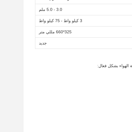
3.0 - 5.0 ملم
3 كيلو واط - 75 كيلو واط
325*660 مللي متر
جديد
ة الهواء بشكل فعال: