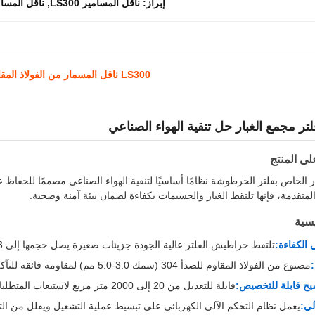
إبراز:
ناقل المسامير LS300
,
ناقل المسام
LS300 ناقل المسمار من الفولاذ المقاوم للصدأ مع لوحة غطاء لإنقاذ الطاقة محرك مصنع الاسمنت
 مجمع الغبار حل تنقية الهواء الصناعي
ى المنتج
ر الخاص بفلتر الخرطوشة نظامًا أساسيًا لتنقية الهواء الصناعي مصممًا للحفاظ 
المتقدمة، فإنها تلتقط الغبار والجسيمات بكفاءة لضمان بيئة آمنة وصحية.
يسية
 الكفاءة:
تلتقط خراطيش الفلتر عالية الجودة جزيئات صغيرة يصل حجمها إلى 0.3 ميكرون مع كفاءة إزالة الغبار بنسبة 99.99%.
:
مصنوع من الفولاذ المقاوم للصدأ 304 (سمك 3.0-5.0 مم) لمقاومة فائقة للتآكل وطول العمر.
ح قابلة للتخصيص:
قابلة للتعديل من 20 إلى 2000 متر مربع لاستيعاب المتطلبات الصناعية المتنوعة.
لي:
يعمل نظام التحكم الآلي الكهربائي على تبسيط عملية التشغيل ويقلل من الت