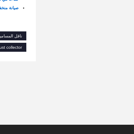
صيانة منخف
ناقل المسامير LS300,ناقل المسامير من الفولاذ المقاوم للصدأ,ناقل المسمار لل
ust collector