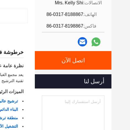
الاتصالات:
Mrs. Kelly Shi
الهاتف:
86-0317-8188867
فاكس:
86-0317-8198867
خرطوشة فلتر
اتصل الآن
نظرة عامة عل
يعد مجمع الغبا
أرسل لنا
تقنية الترشيح 
الميزات الرئ
ترشيح عالي
البناء الدائم
منطقة ترشي
التشغيل الآ