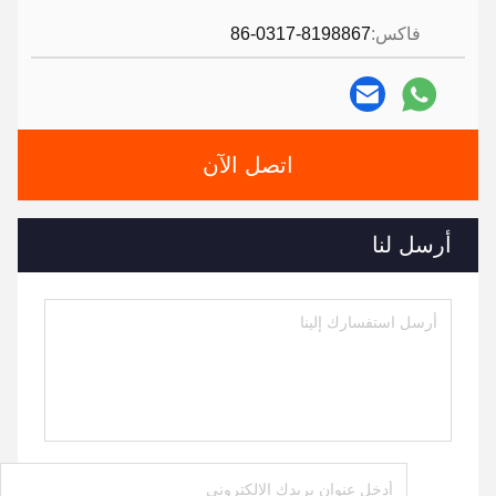
فاكس:
86-0317-8198867
اتصل الآن
أرسل لنا