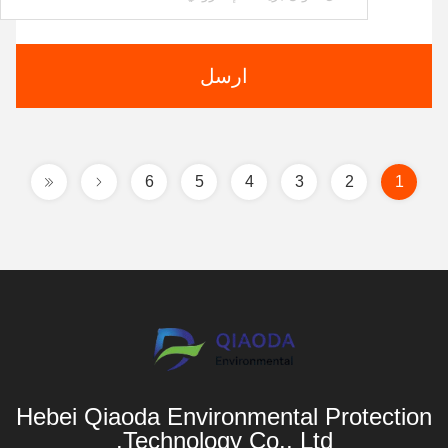
ارسل
6
5
4
3
2
1
Hebei Qiaoda Environmental Protection
Technology Co., Ltd.