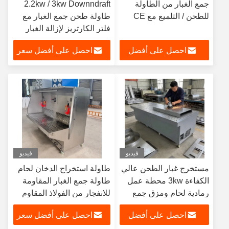
جمع الغبار من الطاولة
2.2kw / 3kw Downndraft
للطحن / التلميع مع CE
طاولة طحن جمع الغبار مع
فلتر الكارتريز لإزالة الغبار
الصناعي
احصل على أفضل
احصل على أفضل سعر
سعر
فيديو
فيديو
مستخرج غبار الطحن عالي
طاولة استخراج الدخان لحام
الكفاءة 3kw محطة عمل
طاولة جمع الغبار المقاومة
رمادية لحام ومزق جمع
للانفجار من الفولاذ المقاوم
الدخان لسلامة ورشة
للصدأ
احصل على أفضل
احصل على أفضل سعر
العمل