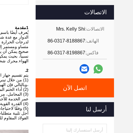
الاتصالات
1مقدمة
الاتصالات:
Mrs. Kelly Shi
يُعرف أيضًا باسم
الدوار مع عدة شف
الهاتف:
86-0317-8188867
لدرجات الحرارة 
متساو ومستمر إلى
صحيح.يمكن أن يوف
فاكس:
86-0317-8198867
نسبياً، بحيث يم
الهواء.محرك شحن
2.
يتم تقسيم جهاز ال
(1) من خلال تب
،وبالتالي فإن ال
اتصل الآن
(2) أداء الختم الممتاز ، التغذية المتساوية والمستقرة ، التفريغ السلس ، ضوضاء منخفضة ، فشل أقل ، عمر خدمة طويل ، مقاومة ارتداء عالية.
(3) المحامل، مر
عمر الخدمة للأجز
(4) القدرة القوية على الإفراط في الحمل ، ومقاومة الصدمة وقوة الثبات الصغيرة ، مناسبة لبدء التشغيل المتكرر والدوران العكسي.
أرسل لنا
(5) وفقًا لاحت
أجل تلبية متطلبا
الفولاذ المقاوم 