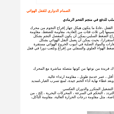
الصمام الدواري للقفل الهوائي
صلب للدفع في منجم الفحم الرمادي
 القفل ،عادةً ما يتكون هيكل جهاز إفراج النجوم من محرك
سيمها إلى ثلاث فئات من العادية، مقاومة للضغط، مقاومة
إخراج الضغط السلبي،يمكن أن يكون المفصل النجم بشكل
 استقرارا، بحيث يمكن أن يعمل النقل الهوائي بشكل
ازات والمواد الصلبة في أنبوب الخروج الهوائي مستقرة
ضغط الهواء العلوي والسفلي من إفراغ وتلعب دورا في قفل
ناك فريدة من نوعها من كونها متصلة مباشرة مع المحرك
بعد غطاء نهاية أداء الختم جيدة، لمنع تسرب الغبار،لتمديد
لتردد ، التحكم في السرعة ، المحركات البحرية ، إلخ ، من
صة، مثل مقاومة درجات الحرارة العالية، مقاومة التآكل،