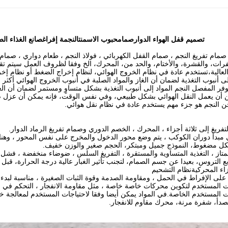
تصميم قفل الهواء الدوار
صمام
حبوب الاسمنت
النجمة
إفراغ
صانع الغذاء ال
 صمام تفريغ النجم ، صمام القفل الكهربائي ، فولاذ النجم ، طعام دواري ، صمام
رات، والقشرة، والأختام، والحد من، المحرك، الخ وفقا لظروف العمل سيتم تق
العالية،تستخدم عادة في نظام الخروج الهوائي، لنظام إخراج الضغط أو نظام 
 أنبوب التغذية لضمان أن الغاز والمواد الصلبة في أنبوب الخروج الهوائي أكثر
ر المفصل النجم المواد إلى أنبوب التغذية بشكل متساوٍ ومستمر لضمان أن الغ
كن أن يعمل النقل الهوائي بشكل طبيعي، وفي نفس الوقت، فإنه يمكن أن عزل 
 النجم هو جزء مهم يستخدم عادة في نظام نقل هوائي.
تفريغ إلى ثلاثة أجزاء ، المحرك ، الخصم الدوري وصمام تفريغ الرماد الدوار.
ني مبدأ دوران الكوكب ، يتم وضع محور الدخول والمخرج على نفس المحور ، وه
هيكل مضغوط، النموذج جميل ومبتكر، الحجم صغير والوزن خفيف.
بع التروس، بعيدا عن جسم الصمام، لتجنب تأثير الغبار عالية درجة الحرارة، قبل و
اء المحركيةنظام التشحيم
ياجات المستخدم لتكوين محركات خاصة خاصة ، مثل مقاومة الانفجار ، التحكم في ا
ت المستخدم الخاصة.في المواد يمكن أيضا وفقا لاحتياجات المستخدم لمعالجة خا
للصدأ، شفرة مرنة، محرك مقاوم للانفجار.