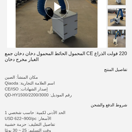
220 فولت الذراع CE المحمول الحائط المحمول دخان دخان جمع
الغبار مخرج دخان
تفاصيل المنتج
مكان المنشأ: الصين
اسم العلامة التجارية: Qiaoda
إصدار الشهادات: CE/ISO
رقم الموديل: QD-HY1500/2200/3000
شروط الدفع والشحن
الحد الأدنى لكمية: حاسب شخصي 1
الأسعار: USD 622~900/pc
تفاصيل التغليف: حزمة خشبية
وقت التسليم: 25 ~ 30 يومًا