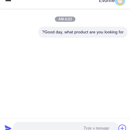
Evonne
جامع الغبار الصناعي
ملف الشركة
مخرج دخان الحامية
جولة في المصنع
4:23 AM
hbkedacc@gmail.com
جدول الهبوط
مراقبة الجودة
Good day, what product are you looking for?
الصناعي
86-0317-
أخبار
8188867
نظام جمع الغبار في
تصنيع الخشب
خريطة الموقع
رقم 89 الجنوبي،
قرية هوانغغوانتون،
جهاز جمع الغبار
سياسة الخصوصية
مدينة سيينغ، مدينة
بالخرطوشة
بوتو، مقاطعة هيبي
جامع الغبار
الحلزوني
مدفع التحكم في
الغبار
الصين جودة جيدة جامع الغبار الصناعي المورد. حقوق الطبع والنشر © 2024-
2026 Hebei Qiaoda Environmental Protection Technology Co., Ltd.