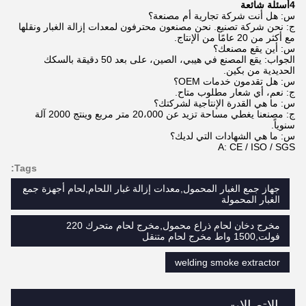
4أسئلة شائعة
س: هل أنت شركة تجارية أم مصنعة؟
ج: نحن شركة تصنيع. نحن مصنعون محترفون لمعدات إزالة الغبار ونقلها
مع أكثر من 20 عامًا من الإنتاج.
س: أين يقع مصنعك؟
الجواب: يقع المصنع في هيبي، الصين، على بعد 50 دقيقة بالسكك
الحديدية من بكين.
س: هل تقدمون خدمات OEM؟
ج: نعم، أي شعار مطلوب متاح.
س: ما هي القدرة الإنتاجية لشركتك؟
ج: مصنعنا يغطي مساحة تزيد عن 20،000 متر مربع وينتج 2000 آلة
سنوياً.
س: ما هي الشهادات التي لديك؟
A: CE / ISO / SGS
Tags:
جهاز جمع الغبار المحمول,معدات إزالة غبار اللحام,لحام أجهزة جمع
الغبار المحمولة
مخرج دخان لحام ذراع محمول,مخرج لحام متحرك 220
فولت,1500 واط مخرج لحام متنقل
welding smoke extractor
الاتصالات