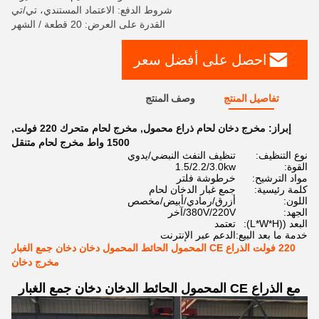
شروط الدفع: الاعتماد المستندي، تي/تي
القدرة على العرض: 20 قطعة / الشهر
احصل على أفضل سعر
تفاصيل المنتج
وصف المنتج
إبراز:
مخرج دخان لحام ذراع محمول
,
مخرج لحام متحرك 220 فولت
,
1500 واط مخرج لحام متنقل
نوع التنظيف:
تنظيف النفث النبضي/يدوي
القوة:
1.5/2.2/3.0kw
مواد الترشيح:
خرطوشة فلتر
كلمة رئيسية:
جمع غبار الدخان لحام
اللون:
أزرق/رمادي/أبيض/مخصص
الجهد:
380V/220V/آخر
البعد ((L*W*H):
تعتمد
خدمة ما بعد البيع:
الدعم عبر الإنترنت
220 فولت الذراع CE المحمول الحائط المحمول دخان دخان جمع الغبار
مخرج دخان
مع الذراع CE المحمول الحائط الدخان دخان جمع الغبار