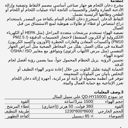
2مقدمة
مخرج دخان اللحام هو جهاز صناعي أساسي مصمم لالتقاط وتصفية وإزالة
الأدخنة الضارة والغبار والجسيمات الناتجة أثناء عمليات اللحام أو اللحام أو
الطحن.وظائفها الرئيسية تشمل:
التقاط الدخان ️ استخرج دخان اللحام السام بكفاءة من المصدر باستخدام
ذراع امتصاص أو غطاء أو طاولات هبوطية لمنع الاستنشاق من قبل
العمال.
تصفية الهواء تستخدم مرشحات متعددة المراحل (مثل HEPA أو الكهرباء
الالكترولية أو الكربون المنشط) لاحتجاز الجسيمات الدقيقة (PM2.5 /
PM10) وأكسيدات المعادن والغازات الخطرة (الأوزون وأكسيد الكربون).
السلامة في مكان العمل: يقلل من المخاطر الصحية مثل أمراض الجهاز
التنفسي (مثل مرض الالتهاب الرئوي) ويتوافق مع معايير OSHA / ISO
لجودة الهواء.
تحسين الرؤية ‬ يزيل الحطام المحمول جواً، مما يضمن رؤية أفضل لحام
الدقة.
الحماية البيئية تقليل التلوث من خلال إعادة تدوير الهواء النظيف أو
التخلص بأمان من الملوثات المتجمعة.
تتوفر في أنظمة محمولة أو ثابتة أو مركزية، أجهزة إزالة دخان اللحام
تعزز الإنتاجية مع حماية العمال والبيئة.
3.
وصف المعلمات
خذ نموذج QD-HY1500G على سبيل المثال
حجم الهواء
1500 متر3/ساعة
القوة
القوة
380 فولت، 50 هرتز ((اختياري)
غطاء المرشح
الحجم الخارجي
8600*800*1230
طريقة التنظيف
الضوضاء
< 85 ديسيبل
كفاءة التطهير