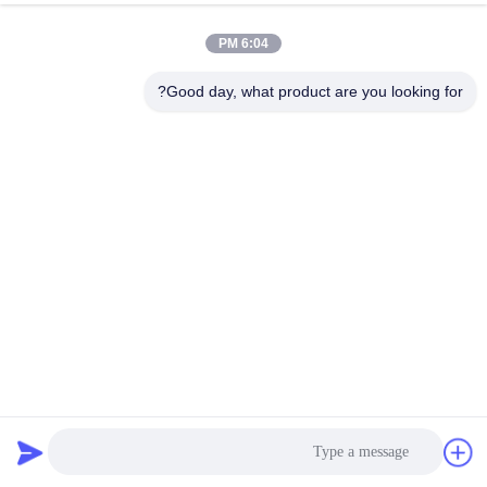
6:04 PM
Good day, what product are you looking for?
ورشة العمل الصناعية يمكن أن تكون محمولة واحدة فلتر
كارتريدج جمع الغبار
مخرج دخان الحامية
2026-06-27
95 الرؤى