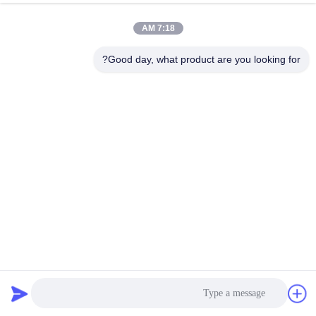
7:18 AM
Good day, what product are you looking for?
أنظمة استخراج الغبار المصنع الفولاذ المقاوم للصدأ المتحرك
بطاقة فلتر مع ذراع مرنة
مخرج دخان الحامية
2026-06-27
95 الرؤى