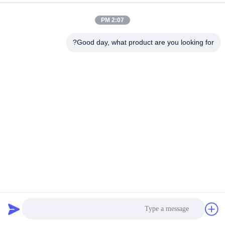
2:07 PM
Good day, what product are you looking for?
مرشح الكربون المنشط صنع آلات التدخين مرشح الكربون
المنشط
معدات مكافحة تلوث الهواء
2026-07-02
50 الرؤى