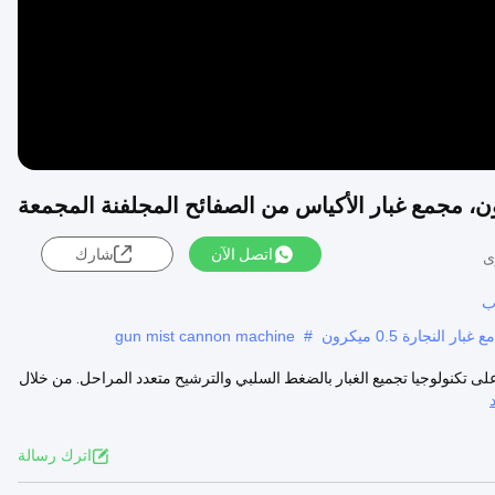
اتصل الآن
شارك
ب
gun mist cannon machine
#
ى تكنولوجيا تجميع الغبار بالضغط السلبي والترشيح متعدد المراحل. من خلال
اترك رسالة