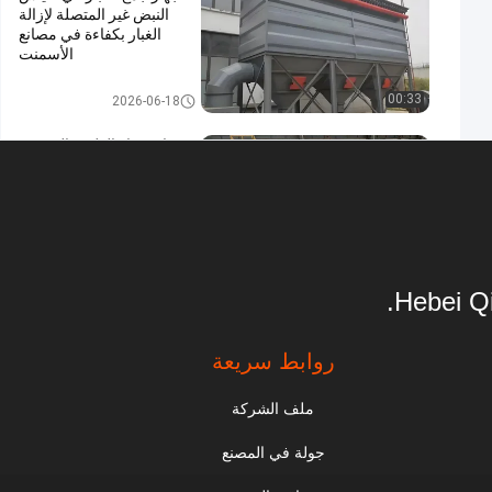
النبض غير المتصلة لإزالة
الغبار بكفاءة في مصانع
الأسمنت
جامع الغبار الصناعي
00:33
2026-06-18
جامع غبار الطحن المعدني
طاولة عمل شفط سفلي
طاولة تلميع
جدول الهبوط الصناعي
2025-12-30
00:35
Hebei Qi
جمع الغبار الصناعي مخرج
دخان لحام محمول مع ذراع
شفط
روابط سريعة
مخرج دخان الحامية
2026-06-28
00:34
ملف الشركة
مصنع خلط الأسفلت NOMEX
جولة في المصنع
كيس جمع الغبار الصناعي لديه
حجم الهواء الكبير و تأثير جيد