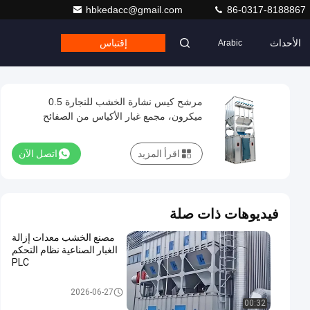
hbkedacc@gmail.com
86-0317-8188867
الأحداث
إقتباس
Arabic
مرشح كيس نشارة الخشب للنجارة 0.5
ميكرون، مجمع غبار الأكياس من الصفائح
المجلفنة المجمعة
اقرأ المزيد
اتصل الآن
فيديوهات ذات صلة
مصنع الخشب معدات إزالة
الغبار الصناعية نظام التحكم
PLC
نظام جمع الغبار في تصنيع الخش
2026-06-27
ب
00:32