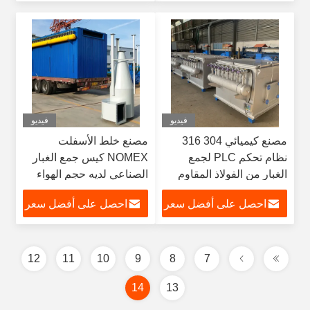
فيديو
فيديو
مصنع كيميائي 304 316
مصنع خلط الأسفلت
نظام تحكم PLC لجمع
NOMEX كيس جمع الغبار
الغبار من الفولاذ المقاوم
الصناعي لديه حجم الهواء
للصدأ
الكبير و تأثير جيد
احصل على أفضل سعر
احصل على أفضل سعر
12
11
10
9
8
7
14
13