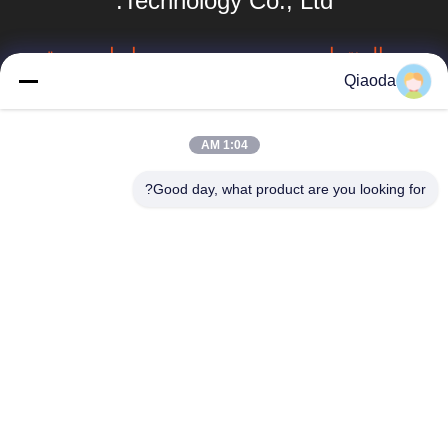
Technology Co., Ltd.
المنتجات
روابط سريعة
Qiaoda
نظام جمع الغبار
ملف الشركة
الصناعي
جولة في المصنع
1:04 AM
جهاز جمع الغبار في
hbkedacc@gmail.com
الأعاصير الصناعية
مراقبة الجودة
Good day, what product are you looking for?
86-0317-
برج الرشاش
أخبار
8188867
أنظمة تجميع الغبار
خريطة الموقع
رقم 89 الجنوبي،
الصناعي للأعمال
قرية هوانغغوانتون،
الخشبية
سياسة الخصوصية
مدينة سيينغ، مدينة
بوتو، مقاطعة هيبي
جمع الغبار
جامع الغبار مرشح
خرطوشة
مخرج دخان الحامية