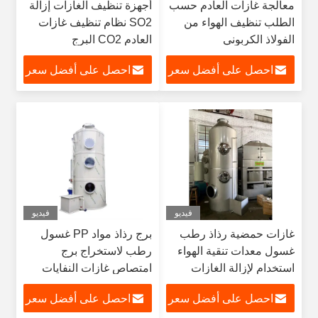
معالجة غازات العادم حسب
أجهزة تنظيف الغازات إزالة
الطلب تنظيف الهواء من
SO2 نظام تنظيف غازات
الفولاذ الكربوني
العادم CO2 البرج
احصل على أفضل سعر
احصل على أفضل سعر
فيديو
فيديو
غازات حمضية رذاذ رطب
برج رذاذ مواد PP غسول
غسول معدات تنقية الهواء
رطب لاستخراج برج
استخدام لإزالة الغازات
امتصاص غازات النفايات
الضارة مصنع كيميائي
احصل على أفضل سعر
احصل على أفضل سعر