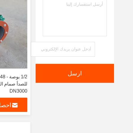
ارسل
DN3000
احصل