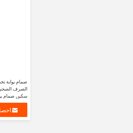
صمام بوابة ت
الصرف الصحي ال
سكين صمام بوا
احصل