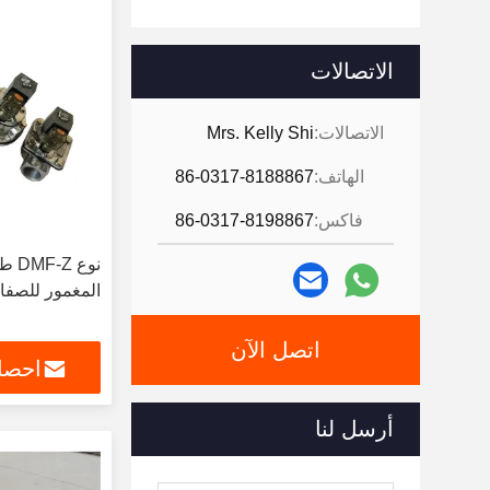
الاتصالات
الاتصالات:
Mrs. Kelly Shi
الهاتف:
86-0317-8188867
فاكس:
86-0317-8198867
نوع
المغمور للصفائ
اتصل الآن
احصل
أرسل لنا