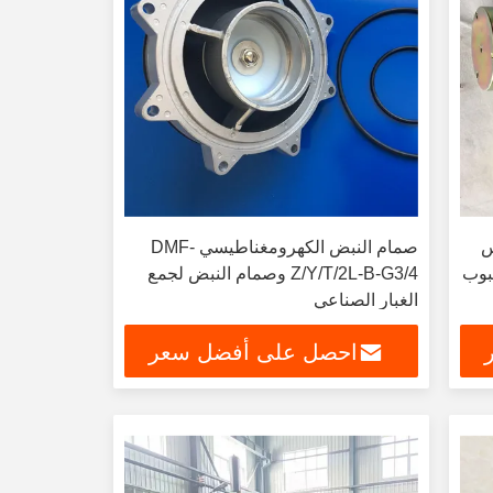
يس
صمام النبض الكهرومغناطيسي DMF-
 أنبوب
Z/Y/T/2L-B-G3/4 وصمام النبض لجمع
الغبار الصناعي
احصل على أفضل سعر