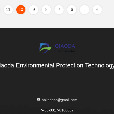
11
10
9
8
7
6
aoda Environmental Protection Technology 
hbkedacc@gmail.com
86-0317-8188867