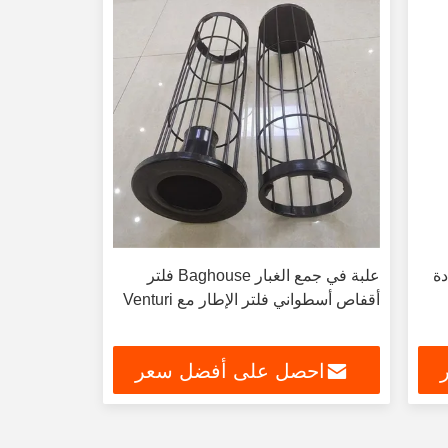
دة
علبة في جمع الغبار Baghouse فلتر
أقفاص أسطواني فلتر الإطار مع Venturi
احصل على أفضل سعر