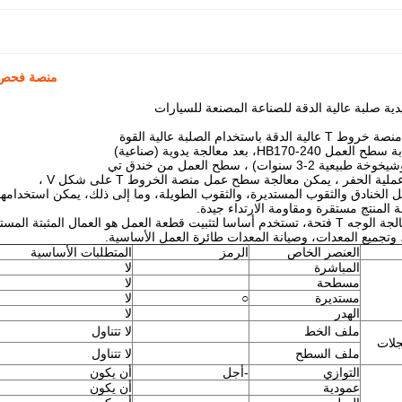
منصة فحص ال
ة صلبة عالية الدقة للصناعة المصنعة للسيارات
ة باستخدام الصلبة عالية القوة
ة الحفر ، يمكن معالجة سطح عمل منصة الخروط T على شكل V ،
ة المنتج مستقرة ومقاومة الارتداء جيدة.
وتجميع المعدات، وصيانة المعدات طائرة العمل الأساسية.
العنصر الخاص
الرمز
المتطلبات الأساسية
المباشرة
لا
مسطحة
لا
مستديرة
○
لا
الهدر
لا
ملف الخط
لا تتناول
جلات
ملف السطح
لا تتناول
التوازي
-أجل
أن يكون
عمودية
أن يكون