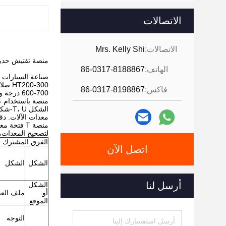
الاتصالات
الاتصالات:
Mrs. Kelly Shi
منصة تفتيش حديدي
الهاتف:
86-0317-8188867
صناعة السيارات منصة خروط T عالية الدق
HT200-300 صلابة سطح العمل HB170-240، بعد معالجة يدوية (صناعية)
فاكس:
86-0317-8198867
600-700 درجة وشيخوخة طبيعية 2-3 سنوات) ، سطح العمل من خندق تي
منصة باستخدام عملي
الشكل T، U-شكل الخنادق والثقوب المستديرة، والثقوب الطويلة، وما إلى ذلك، يمكن استخدامها لتثبيت الطاقة
معدات الآلات. دق
منصة T فتحة معالجة الوجه T فتحة، تستخدم أساسا لتثبيت قطعة العمل هو العمال المثبتة المستخدمة
لتصحيح المعدات، 
الفرق المشترك
اتصل الآن
الشكل
الشكل
أرسل لنا
الشكل
أو
ملف الع
الموقع
التوجه