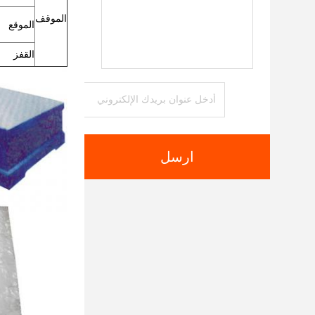
الموقف
الموقع
القفز
ارسل