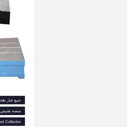
جمع غبار طحن المعادن,2025 جمع غبار الطحن,ج
منصة تفتيش الحديد الزهري T-Groove,منصة حديدية ص
st Collector