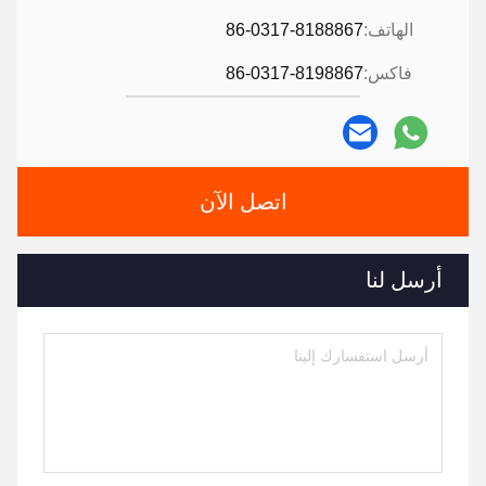
الهاتف:
86-0317-8188867
فاكس:
86-0317-8198867
اتصل الآن
أرسل لنا