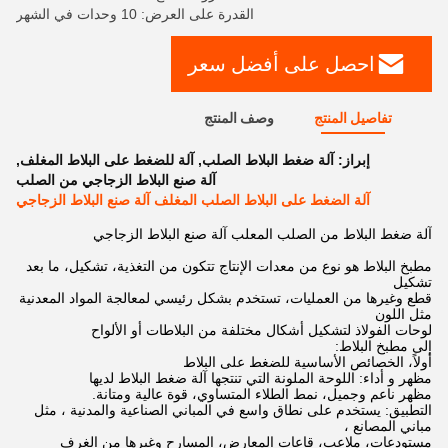
القدرة على العرض: 10 وحدات في الشهر
احصل على أفضل سعر
تفاصيل المنتج
وصف المنتج
إبراز:
آلة ضغط البلاط الصلب
,
آلة للضغط على البلاط المغلف
,
آلة صنع البلاط الزجاجي من الصلب
آلة الضغط على البلاط الصلب المغلف آلة صنع البلاط الزجاجي
آلة ضغط البلاط من الصلب المعلب آلة صنع البلاط الزجاجي
مطبخ البلاط هو نوع من معدات الإنتاج تتكون من التغذية، تشكيل، ما بعد
تشكيل
قطع وغيرها من العمليات، تستخدم بشكل رئيسي لمعالجة المواد المعدنية
مثل اللون
لوحات الفولاذ لتشكيل أشكال مختلفة من البلاطات أو الألواح
إلى مطبخ البلاط:
أولاً، الخصائص الأساسية للضغط على البلاط
مظهر و أداء: اللوحة الملونة التي تنتجها آلة ضغط البلاط لديها
مظهر ناعم وجميل، نمط الطلاء المتساوي، قوة عالية ومتانة.
التطبيق: يستخدم على نطاق واسع في المباني الصناعية والمدنية ، مثل
مباني المصانع ،
مستودعات، ملاعب، قاعات المعارض، المسارح وغيرها من الغرف