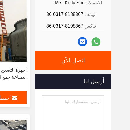
الاتصالات:
Mrs. Kelly Shi
الهاتف:
86-0317-8188867
فاكس:
86-0317-8198867
اتصل الآن
أجهزة التعدي
الصناعة جمع ال
أرسل لنا
احصل