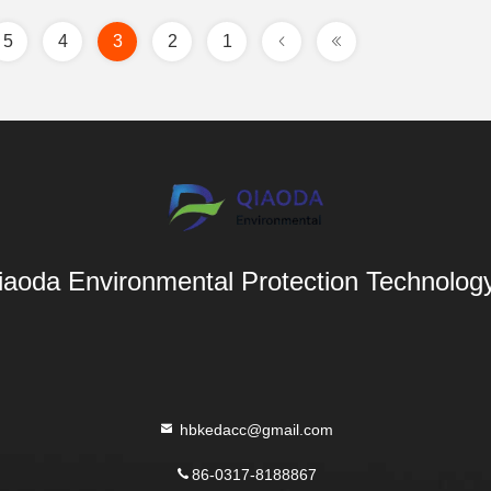
5
4
3
2
1
aoda Environmental Protection Technology 
hbkedacc@gmail.com
86-0317-8188867