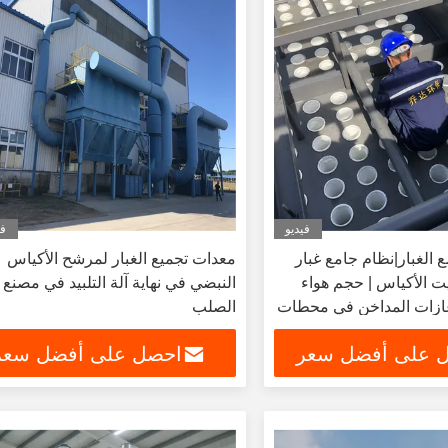
فيديو
في
الغبار|نظام جامع غبار
معدات تجميع الغبار لمرشح الأكياس
ت الأكياس | حجم هواء
النبضي في نهاية آلة التلبيد في مصنع
غازات المداخن في محطات
الصلب
 على أفضل سعر
احصل على أفضل سعر