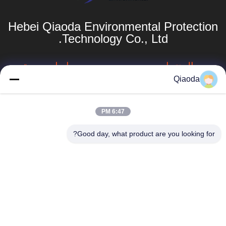
Hebei Qiaoda Environmental Protection
Technology Co., Ltd.
المنتجات
روابط سريعة
Qiaoda
نظام جمع الغبار
ملف الشركة
الصناعي
جولة في المصنع
6:47 PM
جهاز جمع الغبار في
hbkedacc@gmail.com
الأعاصير الصناعية
مراقبة الجودة
Good day, what product are you looking for?
86-0317-
برج الرشاش
أخبار
8188867
أنظمة تجميع الغبار
خريطة الموقع
رقم 89 الجنوبي،
الصناعي للأعمال
قرية هوانغغوانتون،
الخشبية
سياسة الخصوصية
مدينة سيينغ، مدينة
بوتو، مقاطعة هيبي
جمع الغبار