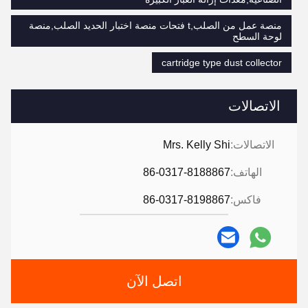
منصة عمل من الصلب,t فتحات منصة اختبار الحديد الصلب,منصة
لوحة السطح
cartridge type dust collector
الاتصالات
الاتصالات:
Mrs. Kelly Shi
الهاتف:
86-0317-8188867
فاكس:
86-0317-8198867
اتصل الآن