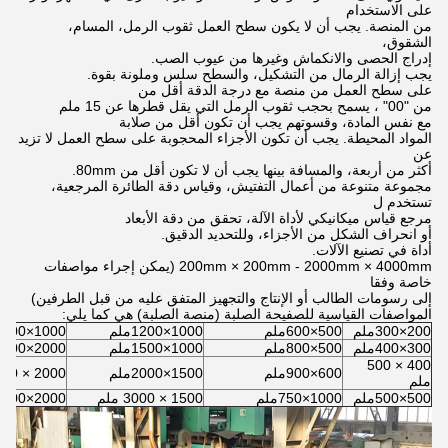
على الاستخدام
من المنصة. يجب أن لا يكون سطح العمل ثقوب الرمل، المسام،
الشقوق،
إدراج الحصى والانكماش وغيرها من عيوب الصب.
يجب إزالة الرمال من التشكيل، والسطح سلس وملونة بقوة.
على سطح العمل من منصة مع درجة الدقة أقل من
من "00" ، يسمح بحجب ثقوب الرمل التي يقل قطرها عن 15 ملم
مع نفس المادة، وقسوتهم يجب أن تكون أقل من صلابة
المواد المحيطة. يجب أن تكون الأجزاء المحجوبة على سطح العمل لا تزيد
عن
أكثر من أربعة، والمسافة بينها يجب أن لا تكون أقل من 80mm.
مجموعة متنوعة من أعمال التفتيش، وقياس دقة الطائرة المرجعية،
تستخدم ل
مرجع قياس ميكانيكي لأداة الآلة، تحقق من دقة الأبعاد
أو انحراف الشكل من الأجزاء، وللتحديد الدقيق.
أداة في تصنيع الآلات.
200mm × 200mm - 2000mm × 4000mm (يمكن إجراء مواصفات
خاصة وفقا
إلى رسومات الطالب أو الإنتاج والتجهيز المتفق عليه من قبل الطرفين)
المواصفات القياسية للصفيحة الصلبة (منصة الصلبة) هي كما يلي:
200×300ملم
500×600ملم
1000×1200ملم
1000×2000ملم
300×400ملم
500×800ملم
1000×1500ملم
2000×3000ملم
400 × 500
600×900ملم
1500×2000ملم
2000 × 4000 ملم
ملم
500×500ملم
1000×750ملم
1500 × 3000 ملم
2000×6000ملم