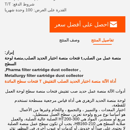
شروط الدفع: T/T
القدرة على العرض: 100 وحدة شهريا
احصل على أفضل سعر
تفاصيل المنتج
وصف المنتج
إبراز:
منصة عمل من الصلب,t فتحات منصة اختبار الحديد الصلب,منصة لوحة
السطح
,
Pharma filter cartridge dust collector
,
Metallurgy filter cartridge dust collector
أداة الآلة منصة اختبار الحديد الصلب التفتيش T فتحات سطح المائدة
أدوات الآلة منصة عمل حديد صب تفتيش فتحات منصة سطح لوحة العمل
لوحة منصة الحديد الزهري هي أداة قياس مرجعية مسطحة تستخدم
للقطعة،
اختبار المعدات ، والتمييز ، والتجميع ، واللحام وغيرها من الأعمال.
هو أساسا نوع مربع ولوحة تعزيز، سطح العمل مستطيل،
مربع أو مستدير، المواد هي HT200-300 الصلبة عالية الصلبة، والعمل
صلابة السطح هي HB160-210، يجب أن تكون سطح عمل منصة الصلبة
لا يحتوي على صدأ أو خدوش أو كدمات أو عيوب أخرى في المظهر تؤثر