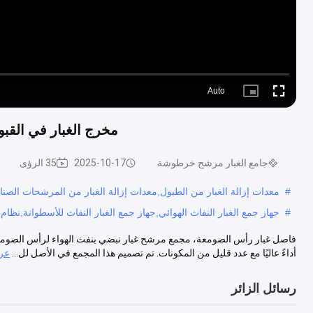
Auto
Picture-
Fullscreen
in-
Picture
مخرج الغبار في القبو
جامع الغبار مرشح خرطوشة
2025-10-17
35 الرؤى
#
معدات إزالة الغبار من الطبول,معدات إزالة الغبار من المرشحات الصناعي
#
جهاز جمع الغبار النفاث الهوائي,جهاز جمع الغبار النفاث للأسطوانة,نظام جمع ال
أداءً عاليًا مع عدد قليل من المكونات. تم تصميم هذا المجمع في الأصل لل...
عر
رسائل الزائر