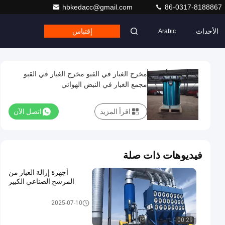
hbkedacc@gmail.com
86-0317-8188867
الأحداث
إقتباس
Arabic
مخرج الغبار في القبو مخرج الغبار في القبو
مجمع الغبار في النبض الهوائي
اقرأ المزيد
اتصل الآن
فيديوهات ذات صلة
أجهزة إزالة الغبار من
المرشح الصناعي الكبير
جامع الغبار مرشح خرطوشة
2025-07-10
00:29