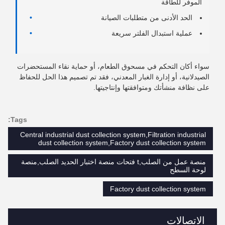
الموفر للطاقة
الحد الأدنى من متطلبات الصيانة
عملية استبدال الفلتر سريعة
سواء أكان التحكم في مسحوق الطعام، أو حماية نقاء المستحضرات
الصيدلانية، أو إدارة الغبار المعدني، فقد تم تصميم هذا الحل للحفاظ
على نظافة منشأتك ومتوافقتها وإنتاجيتها.
Tags:
Central industrial dust collection system,Filtration industrial
dust collection system,Factory dust collection system
منصة عمل من الصلب,t فتحات منصة اختبار الحديد الصلب,منصة
لوحة السطح
Factory dust collection system
الاتصالات