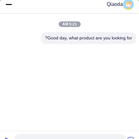
Dust Collection
ملف الشركة
Qiaoda
Systems
جولة في المصنع
نظام جمع الغبار في
5:21 AM
hbkedacc@gmail.com
تصنيع الخشب
مراقبة الجودة
Good day, what product are you looking for?
86-0317-
جدول الهبوط
أخبار
8188867
الصناعي
خريطة الموقع
رقم 89 الجنوبي،
مخرج دخان الحامية
قرية هوانغغوانتون،
سياسة الخصوصية
مدينة سيينغ، مدينة
Air Pollution
بوتو، مقاطعة هيبي
Control
Equipment
أجزاء جامع الغبار
الصناعي
Industrial Valves
الصين جودة جيدة Dust Collection Systems المورد. حقوق الطبع والنشر ©
2024-2026 Hebei Qiaoda Environmental Protection Technology Co.,