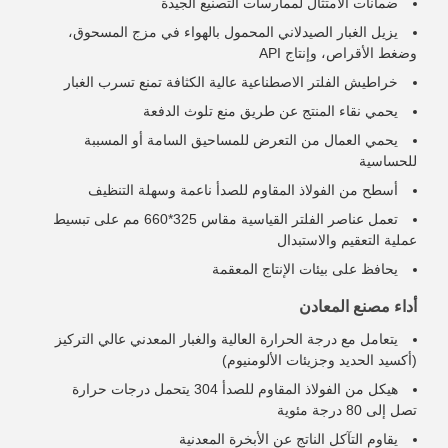
ضمانات الامتثال لممارسات التصنيع الجيدة
يزيل الغبار الصيدلاني المحمول بالهواء في مزج المسحوق،
وضغط الأقراص، وإنتاج API
خراطيش الفلتر الاصطناعية عالية الكثافة تمنع تسرب الغبار
يحمي نقاء المنتج عن طريق منع تلوث الدفعة
يحمي العمال من التعرض للمساحيق السامة أو المسببة
للحساسية
أسطح من الفولاذ المقاوم للصدأ ناعمة وسهلة التنظيف
تعمل عناصر الفلتر القياسية مقاس 325*660 مم على تبسيط
عملية التعقيم والاستبدال
يحافظ على بيئات الإنتاج المعقمة
أداء مصنع المعادن
يتعامل مع درجة الحرارة العالية والغبار المعدني عالي التركيز
(أكسيد الحديد وجزيئات الألومنيوم)
هيكل من الفولاذ المقاوم للصدأ 304 يتحمل درجات حرارة
تصل إلى 80 درجة مئوية
يقاوم التآكل الناتج عن الأبخرة المعدنية