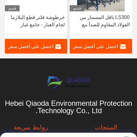
فيديو
فيديو
LS300 ناقل المسمار من
خرطوشة فلتر قطع البلازما
الفولاذ المقاوم للصدأ مع
لجام الغبار - جامع غبار
لوحة غطاء لإنقاذ الطاقة
صناعي كبير
محرك مصنع الاسمنت
احصل على أفضل سعر
احصل على أفضل سعر
Hebei Qiaoda Environmental Protection
Technology Co., Ltd.
المنتجات
روابط سريعة