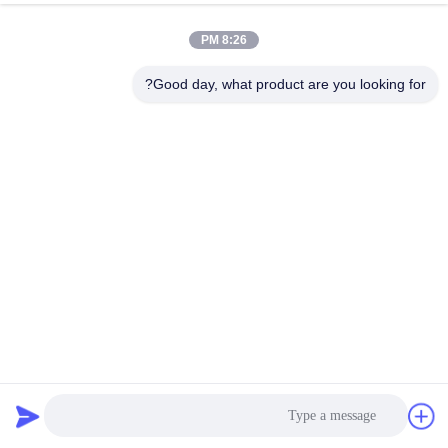
8:26 PM
Good day, what product are you looking for?
إزالة الغبار الصناعي 15m آلة قنابل الضباب للمناطق المعدنية
قنابل معدات المزارع
مدفع الضباب
2025-10-17
7 الرؤى