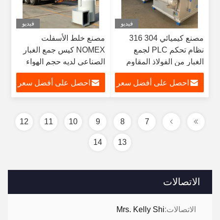
فيديو
فيديو
مصنع كيميائي 304 316
مصنع خلط الأسفلت
نظام تحكم PLC لجمع
NOMEX كيس جمع الغبار
الغبار من الفولاذ المقاوم
الصناعي لديه حجم الهواء
للصدأ
الكبير و تأثير جيد
احصل على أفضل سعر
احصل على أفضل سعر
12
11
10
9
8
7
14
13
الاتصالات
الاتصالات:
Mrs. Kelly Shi