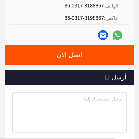
الهاتف:
86-0317-8188867
فاكس:
86-0317-8198867
اتصل الآن
أرسل لنا