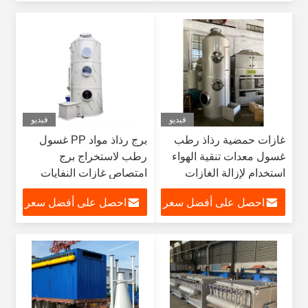
فيديو
فيديو
غازات حمضية رذاذ رطب
برج رذاذ مواد PP غسول
غسول معدات تنقية الهواء
رطب لاستخراج برج
استخدام لإزالة الغازات
امتصاص غازات النفايات
الضارة مصنع كيميائي
احصل على أفضل سعر
احصل على أفضل سعر