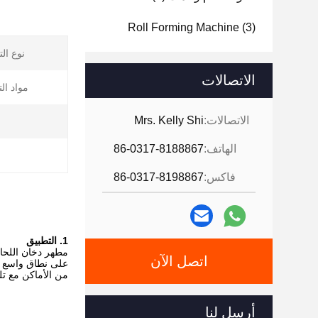
Roll Forming Machine
(3)
نوع ال
الاتصالات
مواد ال
الاتصالات:
Mrs. Kelly Shi
الهاتف:
86-0317-8188867
فاكس:
86-0317-8198867
1. التطبيق
مطهر دخان اللحام
اتصل الآن
على نطاق واسع في
من الأماكن مع تل
أرسل لنا