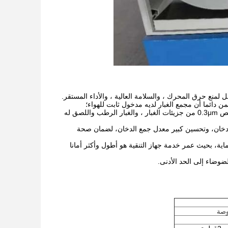
(3) أسطوانة المرشح مصنوعة من مواد ماركة معروفة محلية ، حياة خدمة طويلة ، يمكن أن تمتص 0.3μm من جزيئات الغبار ، والغبار الرطب واللصق له
 من توليد الدخان، وتحسين كبير معدل جمع الدخان، لضمان صحة
ماية، بحيث عمر خدمة جهاز التنقية هو أطول وأكثر أمانا