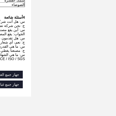
سمك القشرة
الضوضاء
4أسئلة شائعة
س: هل أنت شركة
ج: نحن شركة تصنيع. ن
س: أين يقع مصن
الجواب: يقع المصنع في هيبي، 
س: هل تقدمون خدم
ج: نعم، أي شعار
س: ما هي القدرة 
ج: مصنعنا يغطي مساحة تزيد عن 0،000
س: ما هي الشهاد
 CE / ISO / SGS
جهاز جمع الغب
جهاز جمع غبار