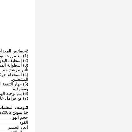
2خصائص المعدات
(1) مع مروحة توربين خاصة ومحرك العلامة التجارية ، باستخدام دائرة مكافحة الإفراط في الحمل لمنع حرق المحرك ، والسلامة العالية ، والأداء المستقر.
(2) التنظيف اليدوي: التنظيف اليدوي، بحيث تنظيف سطح المرشح أكثر دقة، نظيفة، يمكن أن تضمن دائما أن مجمع الغبار لديه مدخول ثابت للهواء؛
تأثير مرشح جيد.
المشغلين.
(5) جهاز التنق
وموثوقية.
(6) يتم توجيه الهواء النظيف بشكل متساوٍ وتشتيت من اتجاه فتحة شبكة الهواء ، وبالتالي تقليل الضوضاء إلى الحد الأدنى.
(7) مع فرامل خاصة من العجلة الكورية العالمية الجديدة، سهلة لتحريك وتحديد موقع المعدات.
3.
وصف المعلمات
خذ نموذج QD-HY2200S على سبيل المثال:
حجم الهواء
القوة
أبعاد الجسم