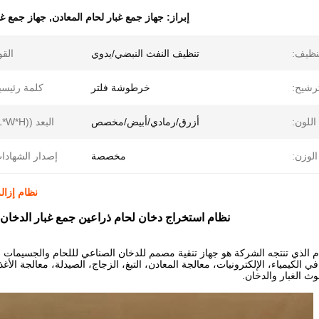
إبراز:
جهاز جمع غبار لحام المعادن
,
جهاز جمع غب
تنظيف:
تنظيف النفث النبضي/يدوي
القو
ترشيح:
خرطوشة فلتر
كلمة رئيسي
اللون:
أزرق/رمادي/أبيض/مخصص
البعد ((L*W*H):
الوزن:
مخصصة
إصدار الشهادا
نظام إزال
نظام استخراج دخان لحام ذراعين جمع غبار الدخان 
 الذي تنتجه الشركة هو جهاز تنقية مصمم للدخان الصناعي لللحام والجسيمات 
 الكيمياء، الإلكترونيات، معالجة المعادن، التبغ، الزجاج، الصيدلة، معالجة الأ
وث الغبار والدخان.