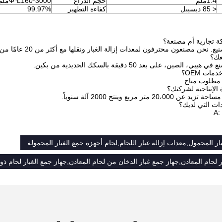
1.4ملم
حجم الذراع
Φ*L160*3000ملم، 2قطعة
< 85 ديسيبل
كفاءة التطهير
99.97%
 تجارية أم مصنعة؟
حن مصنعون محترفون لمعدات إزالة الغبار ونقلها مع أكثر من 20 عامًا من الإنتاج.
عك؟
الصين، على بعد 50 دقيقة بالسكك الحديدية من بكين.
ات OEM؟
 مطلوب متاح.
الإنتاجية لشركتك؟
2 متر مربع وينتج 2000 آلة سنوياً.
ات التي لديك؟
A:
ار المحمول,معدات إزالة غبار اللحام,لحام أجهزة جمع الغبار المحمولة
 لحام المعادن,جهاز جمع غبار الدخان من لحام المعادن,جهاز جمع الغبار لحام ذو