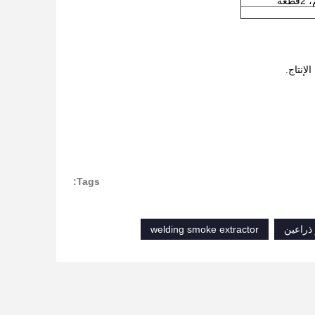
Tags:
 ذراعين
welding smoke extractor