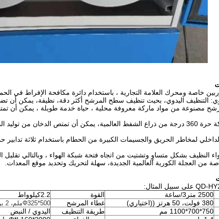
(4) استخدام حركة حرة 360 درجة من ذراع الشفط العالمية، يمكن أن تمتص الدخان
ية الداخلي لمخاطر الحريق والجسيمات الكبيرة من الحطام باستخدام ثلاثة تدابير ح
2500 متر3/ساعة
القوة
2.2كيلوواط
380 فولت، 50 هرتز ((اختياري)
غطاء المرشح
Φ325*500ملم، 2 بوصة
750*700*1100 مم
طريقة التنظيف
اليدوي / النبض