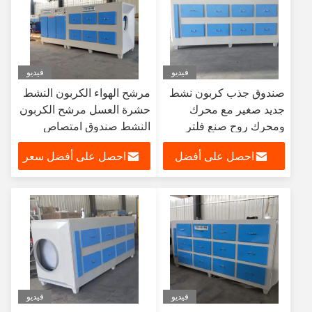
فيديو
فيديو
صندوق جذب كربون نشط
مرشح الهواء الكربون النشط
جديد صغير مع محرك
حشرة العسل مرشح الكربون
ومحرك روح صنع فلتر
النشط صندوق امتصاص
الكربون لمسح الملوثات
الكربون النشط
احصل على أفضل
احصل على أفضل سعر
الجوية
سعر
فيديو
فيديو