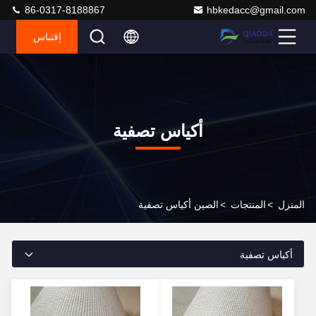
86-0317-8188867
hbkedacc@gmail.com
إقتباس
أكياس تصفية
المنزل
>
المنتجات
>
الصين أكياس تصفية
أكياس تصفية