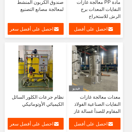
مادة PP معالجة غازات
صندوق الكربون المنشط
النفايات المعدات برج
لمعالجة مصانع التصنيع
الرش للاستخراج
احصل على أفضل
احصل على أفضل سعر
سعر
فيديو
معدات معالجة غازات
نظام جرعات الكلور السائل
النفايات الصناعية الفولاذ
الكيميائي الأوتوماتيكي
المقاوم للصدأ غسالة غاز
الغازات الحمضية PP برج
احصل على أفضل
احصل على أفضل سعر
رش