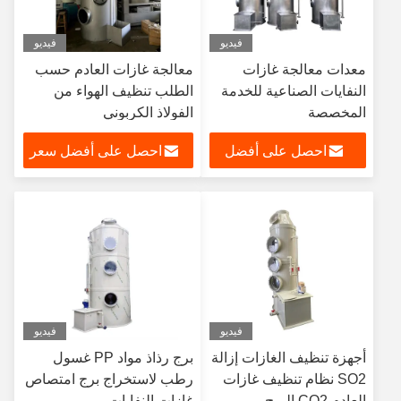
فيديو
فيديو
معدات معالجة غازات
معالجة غازات العادم حسب
النفايات الصناعية للخدمة
الطلب تنظيف الهواء من
المخصصة
الفولاذ الكربوني
HCL/NH3/HF/H2SO4/NAOH
احصل على أفضل
احصل على أفضل سعر
سعر
فيديو
فيديو
أجهزة تنظيف الغازات إزالة
برج رذاذ مواد PP غسول
SO2 نظام تنظيف غازات
رطب لاستخراج برج امتصاص
العادم CO2 البرج
غازات النفايات