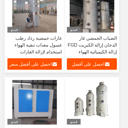
فيديو
فيديو
الضباب الحمضي غاز
غازات حمضية رذاذ رطب
الدخان إزالة الكبريت FGD
غسول معدات تنقية الهواء
إزالة الكيميائية الهواء
استخدام لإزالة الغازات
الكبريت غسل البرج الرش
الضارة مصنع كيميائي
احصل على أفضل
احصل على أفضل سعر
سعر
فيديو
فيديو