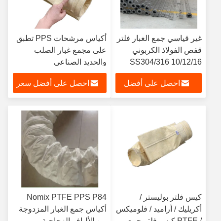
غير قياسي جمع الغبار فلتر
أكياس مرشحات PPS تطبق
قفص الفولاذ الكربوني
على مجمع غبار الصلب
SS304/316 10/12/16
والحديد الصناعي
سلك مستدير أو مسطح
احصل على أفضل
احصل على أفضل سعر
سعر
كيس فلتر بوليستر /
Nomix PTFE PPS P84
أكريليك / أراميد / فلوميكس
أكياس جمع الغبار المزدوجة
/ PTFE كيس فلتر جمع
من الألياف الزجاجية