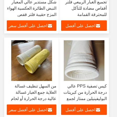
تجميع الغبار الربيعي فلتر
شكل مستدير عالي المعيار
أقفاص مضادة للتآكل
النبض الطائرة العكسية الهواء
للمحترقة القمامة
المزج حقيبة فلتر قفص
احصل على أفضل
احصل على أفضل سعر
سعر
كيس تصفية PPS عالي
من السهل تنظيف غسالة
درجة الحرارة من كبريتات
الغلاية جمع الغبار غسالة
البوليفينيلين ممتاز لجمع
عالية درجة الحرارة أو لحام
الغبار
كيس المرشح
احصل على أفضل
احصل على أفضل سعر