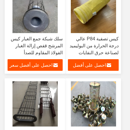
كيس تصفية P84 عالي
سلك شبكة جمع الغبار كيس
درجة الحرارة من البوليميد
المرشح قفص إزالة الغبار
لصناعة حرق النفايات
الفولاذ المقاوم للصدأ
احصل على أفضل
احصل على أفضل سعر
سعر