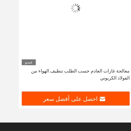
فيديو
معالجة غازات العادم حسب الطلب تنظيف الهواء من
معدات
الفولاذ الكربوني
المخصصة /NAOH
احصل على أفضل سعر