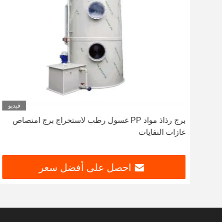
ديو
فيديو
برج رذاذ مواد PP غسول رطب لاستخراج برج امتصاص
غازات النفايات
احصل على أفضل سعر