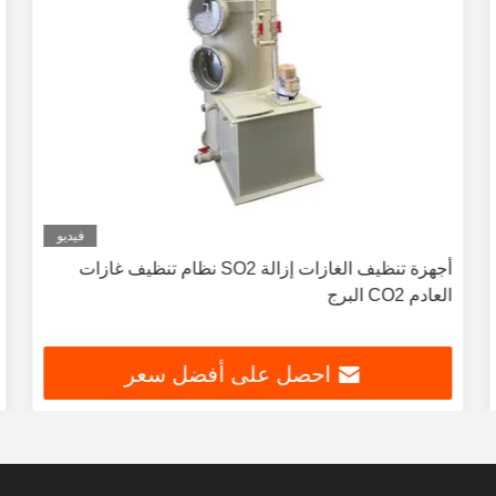
فيديو
أجهزة تنظيف الغازات إزالة SO2 نظام تنظيف غازات
العادم CO2 البرج
احصل على أفضل سعر