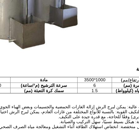
ة
رتفاع/مم)
1000*3500
مادة
ة (مم)
6
سرعة الترشيح (م³/ساعة)
00
ه (كيلوواط)
1.5
سمك كرة التعبئة (مم)
 التكيف القوية: بالنسبة للأنواع المختلفة من غازات العادم، يمكن لبرج الرش اخت
ى) وفقًا للحاجة، مع قدرة جيدة على التكيف.