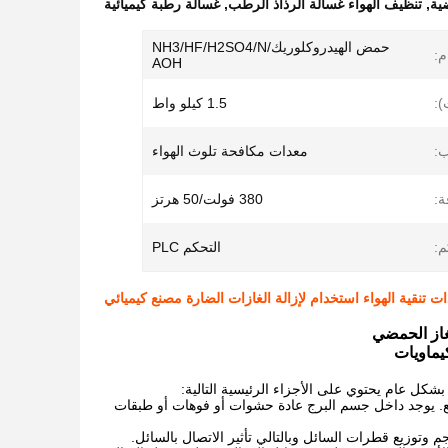
ية
,
تنظيف الهواء غسالة الرذاذ الرطب
,
غسالة رطبة كيميائية
حمض الهيدروكلوريك/NH3/HF/H2SO4/N
م:
AOH
):
1.5 كيلو واط
ب:
معدات مكافحة تلوث الهواء
ة:
380 فولت/50 هرتز
م:
التحكم PLC
نقية الهواء استخدام لإزالة الغازات الضارة مصنع كيميائي
غاز الحمضي
يماويات
شكل عام يحتوي على الأجزاء الرئيسية التالية:
مربع. يوجد داخل جسم البرج عادة حشوات أو فوهات أو طبقات