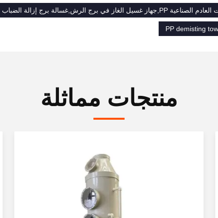
غسيل الغاز في برج الرش,غسالة برج إزالة الضباب من PP
PP demisting tow
منتجات مماثلة