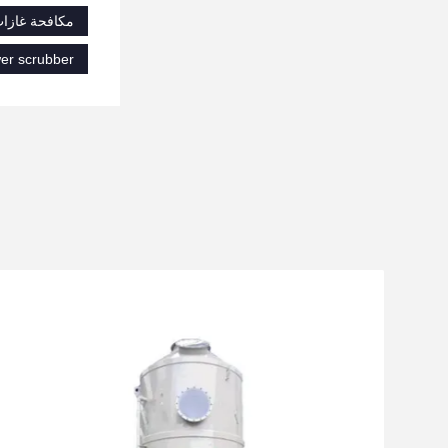
مكافحة غازات العادم الصناعية PP,جهاز 
er scrubber