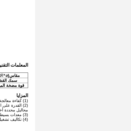
المعلمات التقني
⌀*الا
مقاس(
سمك القشر
قوة مضخة الميا
المزايا
(1) كفاءة معالجة عالية: يمكن لبرج الرش إزالة الغازات الحمضية والجسيمات وبعض الهباء الجوي من غازات العادم بكفاءة.
(2) القدرة على
محاليل محددة أخر
(3) معدات بسيطة: هيكل بسيط نسبيًا، سهل التركيب والصيانة.
(4) تكاليف تشغيل منخفضة: انخفاض استهلاك الطاقة أثناء التشغيل ومعالجة مياه الصرف الصحي البسيطة نسبيًا.