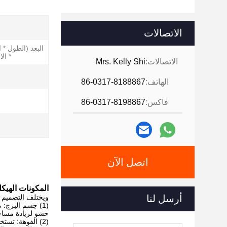
الاتصالات
البعد (الطول *
* الا
الاتصالات:
Mrs. Kelly Shi
الهاتف:
86-0317-8188867
فاكس:
86-0317-8198867
اتصل الآن
المكونات الهيكل
أرسل لنا
ويختلف التصميم ا
(1) جسم البرج:
حشو لزيادة مساحة
(2) الفوهة: تستخدم لتفتيت السائل ورشه في مسار تدفق غاز العادم. يؤثر تصميم الفوهة على حجم وتوزيع قطرات السائل وبالتالي تأثير الاتصال بالسائل.