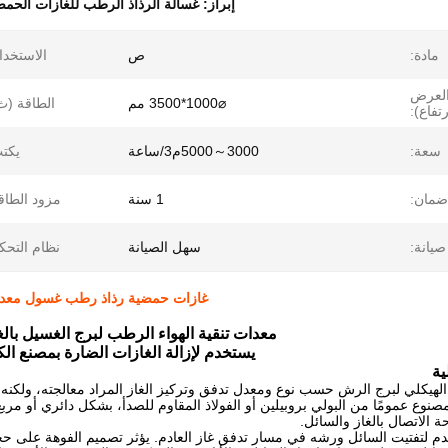
إبراز:
غسالة الرذاذ الرطب للغازات الحمض
مادة:
ص
الاستخدا
 العرض
⌀1000*3500 مم
الطاقة (ث
رتفاع):
سعة:
3000～5000م3/ساعة
يكت
ضمان:
1 سنة
مزود الطاق
صيانة:
سهل الصيانة
نظام التحك
غازات حمضية رذاذ رطب غسول معدات ت
معدات تنقية الهواء الرطب لبرج الغسيل بال
يستخدم لإزالة الغازات الضارة بمصنع الك
ية
لهيكلي لبرج الرش حسب نوع ومعدل تدفق وتركيز الغاز المراد معالجته، ولكنه ب
 مصنوع عمومًا من البولي بروبيلين أو الفولاذ المقاوم للصدأ، بشكل دائري أو 
 الاتصال بالغاز والسائل.